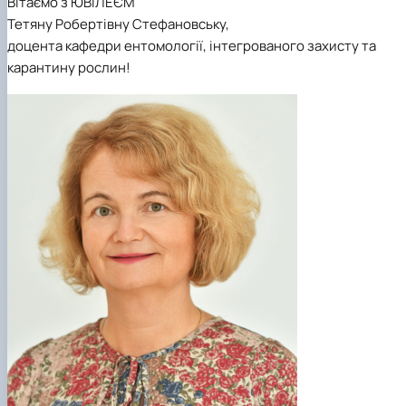
Вітаємо з ЮВІЛЕЄМ
Тетяну Робертівну Стефановську,
доцента кафедри ентомології, інтегрованого захисту та
карантину рослин
!