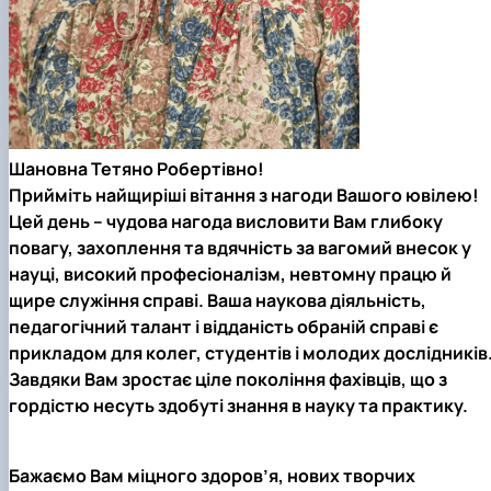
Шановна Тетяно Робертівно!
Прийміть найщиріші вітання з нагоди Вашого ювілею!
Цей день – чудова нагода висловити Вам глибоку
повагу, захоплення та вдячність за вагомий внесок у
науці, високий професіоналізм, невтомну працю й
щире служіння справі. Ваша наукова діяльність,
педагогічний талант і відданість обраній справі є
прикладом для колег, студентів і молодих дослідників
Завдяки Вам зростає ціле покоління фахівців, що з
гордістю несуть здобуті знання в науку та практику.
Бажаємо Вам міцного здоров’я, нових творчих