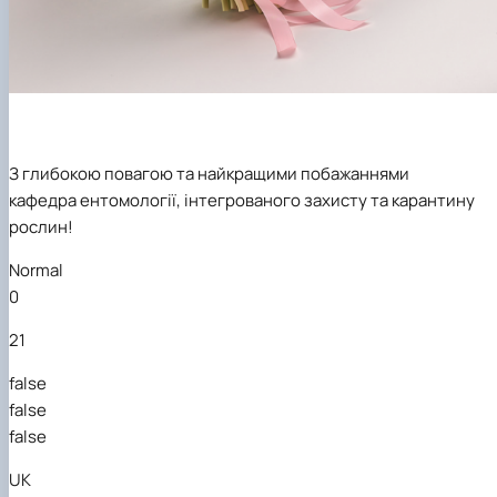
З глибокою повагою та найкращими побажаннями
кафедра ентомології, інтегрованого захисту та карантину
рослин!
Normal
0
21
false
false
false
UK