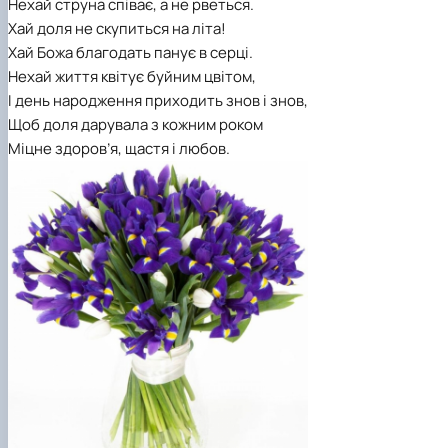
Нехай струна співає, а не рветься.
Хай доля не скупиться на літа!
Хай Божа благодать панує в серці.
Нехай життя квітує буйним цвітом,
І день народження приходить знов і знов,
Щоб доля дарувала з кожним роком
Міцне здоров’я, щастя і любов.