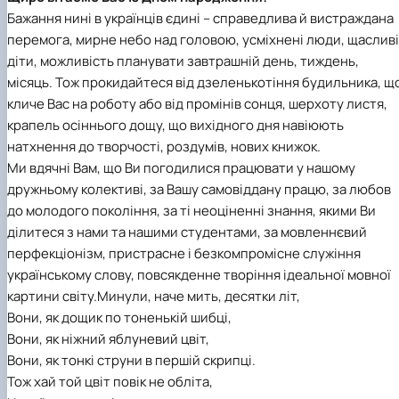
Бажання нині в українців єдині – справедлива й вистраждана
перемога, мирне небо над головою, усміхнені люди, щасливі
діти, можливість планувати завтрашній день, тиждень,
місяць. Тож прокидайтеся від дзеленькотіння будильника, щ
кличе Вас на роботу або від промінів сонця, шерхоту листя,
крапель осіннього дощу, що вихідного дня навіюють
натхнення до творчості, роздумів, нових книжок.
Ми вдячні Вам, що Ви погодилися працювати у нашому
дружньому колективі, за Вашу самовіддану працю, за любов
до молодого покоління, за ті неоціненні знання, якими Ви
ділитеся з нами та нашими студентами, за мовленнєвий
перфекціонізм, пристрасне і безкомпромісне служіння
українському слову,
повсякденне творіння ідеальної мовної
картини світу
.
Минули, наче мить, десятки літ,
Вони, як дощик по тоненькій шибці,
Вони, як ніжний яблуневий цвіт,
Вони, як тонкі струни в першій скрипці.
Тож хай той цвіт повік не обліта,