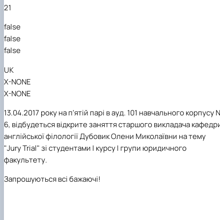
21
false
false
false
UK
X-NONE
X-NONE
13.04.2017 року на п'ятій парі в ауд. 101
навчального
корп
усу 
6, відбудеться відкрите занятт
я
старш
ого
викладач
а кафедр
англійської філології Дубовик Олен
и
Миколаївн
и
на тему
"Jury Trial" зі студентами I курсу І групи юридичного
факультету
.
Запрошуються всі бажаючі!