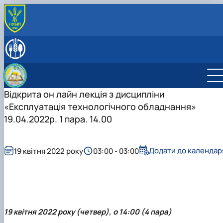
ПРО КАФЕДРУ
Історія кафедри
СПІВРОБІТНИКИ КАФЕДРИ
Навчальні лабораторії
ОСВІТНЯ ДІЯЛЬНІСТЬ
Міжнародна діяльність
Робочі програми навчальних дисциплін
НАУКОВА ДІЯЛЬНІСТЬ
Здобутки кафедри
Науковий гурток «Інновації у процесах харчових
Наукова діяльність кафедри
Відкрита он лайн лекція з дисципліни
ПРОФОРІЄНТАЦІЙНА ДІЯЛЬНІСТЬ
Відповідальний за інформаційне наповнення веб-
виробництв»
Конференції
ВСТУП-2026: Абітурієнту
«Експлуатація технологічного обладнання»
сторінки кафедри
Дисципліни кафедри
Конференції ф-ту харчових наук
Профорієнтаційні заходи
19.04.2022р. 1 пара. 14.00
Навчально-методична робота
інші конференції
Культурно-виховна робота
Додати до календар
19 квітня 2022 року
03:00 - 03:00
19 квітня 2022 року (четвер), о 14:00 (4 пара)