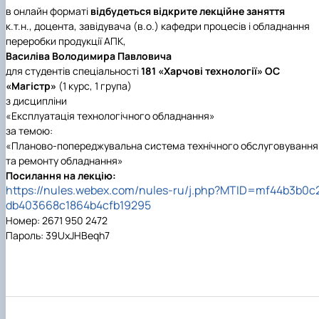
в онлайн форматі
відбудеться відкрите лекційне заняття
к.т.н., доцента, завідувача (в.о.)
кафедри процесів і обладнання
переробки продукції АПК,
Василіва Володимира Павловича
для студентів спеціальності
181 «Харчові технології» ОС
«Магістр»
(1 курс, 1 група)
з дисципліни
«Експлуатація технологічного обладнання»
за темою:
«Планово-попереджувальна система технічного обслуговування
та ремонту обладнання»
Посилання на лекцію:
https://nules.webex.com/nules-ru/j.php?MTID=mf44b3b0c
db403668c1864b4cfb19295
Номер: 2671 950 2472
Пароль: 39UxJHBeqh7