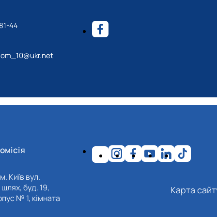
81-44
nom_10@ukr.net
омісія
м. Київ вул.
шлях, буд. 19,
Карта сайт
пус № 1, кімната