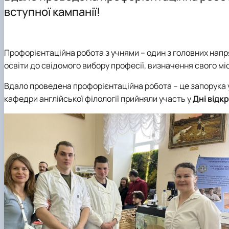
Міжнародна діяльність
вступної кампанії!
Профорієнтаційна робота
Культурно-виховна робота
Профорієнтаційна робота з учнями – один з головних напр
освіти до свідомого вибору професії, визначення свого міс
Вдало проведена профорієнтаційна робота – це запорука у
кафедри англійської філології прийняли участь у
Дні відк