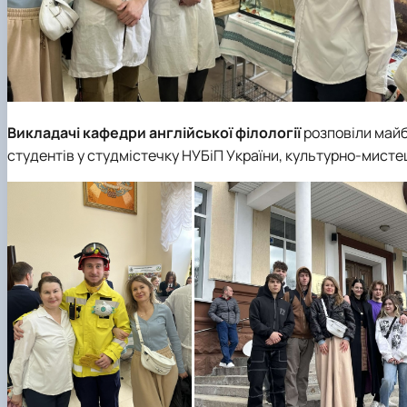
Викладачі кафедри англійської філології
розповіли майб
студентів у студмістечку НУБіП України, культурно-мистец