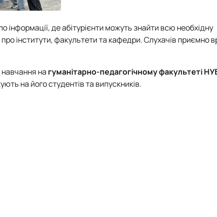
о інформації, де абітурієнти можуть знайти всю необхідну
 і про інститути, факультети та кафедри. Слухачів приємно 
м навчання на
гуманітарно-педагогічному факультеті НУ
ують на його студентів та випускників.