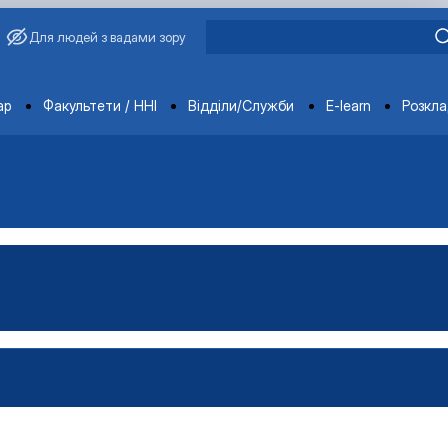
Для людей з вадами зору
ments
ар
Факультети / ННІ
Відділи/Служби
E-learn
Розкл