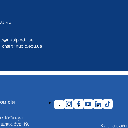
-83-46
vo@nubip.edu.ua
_chair@nubip.edu.ua
омісія
м. Київ вул.
шлях, буд. 19,
Карта сайт