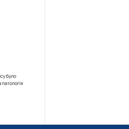
рсу було
а патологія