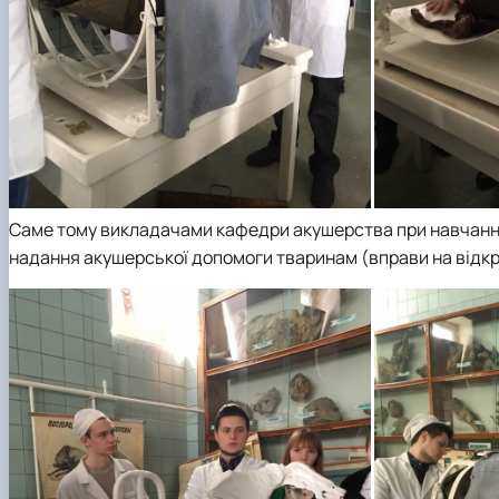
Саме тому викладачами кафедри акушерства при навчанні
надання акушерської допомоги тваринам (вправи на відкр