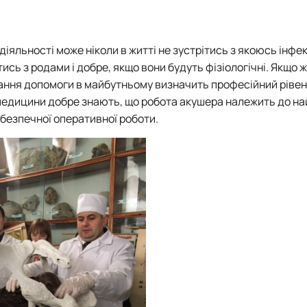
Фізіологія і патологія молочної залози
діяльності може ніколи в житті не зустрітись з якоюсь інф
сь з родами і добре, якщо вони будуть фізіологічні. Якщо ж 
ння допомоги в майбутньому визначить професійний рівень
 медицини добре знають, що робота акушера належить до н
небезпечної оперативної роботи.