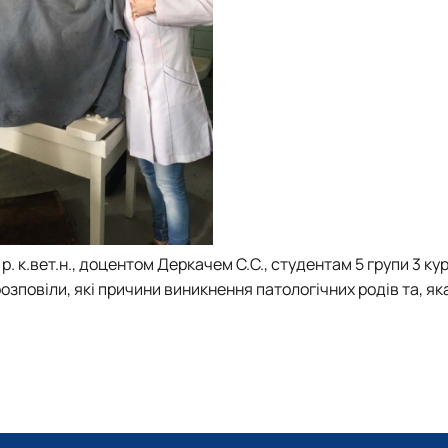
. к.вет.н., доцентом Деркачем С.С., студентам 5 групи 3 ку
озповіли, які причини виникнення патологічних родів та, як