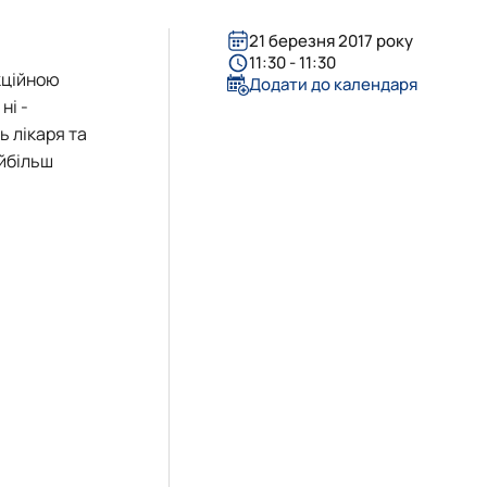
21 березня 2017 року
11:30 - 11:30
екційною
Додати до календаря
ні -
 лікаря та
айбільш