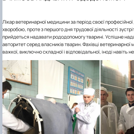
Керівництво та персонал
Проекти та гранти
Підручники, посібники, методичні вказівки
Мобільність
Прейскурант на послуги клініки кафедри
Структура (лабораторії, дослідницькі центри/групи)
Публікації
Контактна інформація
Аспіранти
Лікар ветеринарної медицини за період своєї професійної 
Студентські наукові гуртки (СНГ)
хворобою, проте з першого дня трудової діяльності зустріти
прийдеться надавати рододопомогу тварині. Успішне нада
авторитет серед власників тварин. Фахівці ветеринарної
важкої, виключно складної і відповідальної, іноді навіть 