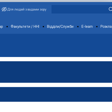
Для людей з вадами зору
ments
ар
Факультети / ННІ
Відділи/Служби
E-learn
Розкл