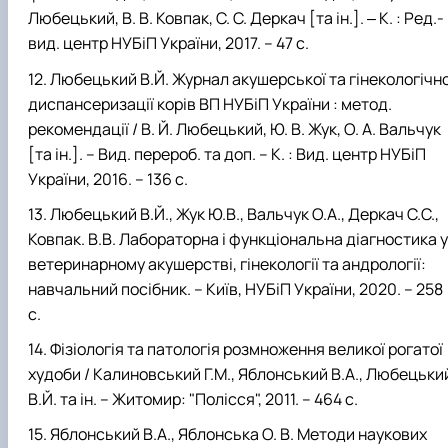
Любецький, В. В. Ковпак, С. С. Деркач [та ін.]. ‒ К. : Ред.-
вид. центр НУБіП України, 2017. – 47 с.
Любецький В.Й. Журнал акушерської та гінекологічно
диспансеризації корів ВП НУБіП України : метод.
рекомендації / В. Й. Любецький, Ю. В. Жук, О. А. Вальчук
[та ін.]. – Вид. перероб. та доп. – К. : Вид. центр НУБіП
України, 2016. – 136 с.
Любецький В.Й., Жук Ю.В., Вальчук О.А., Деркач С.С.,
Ковпак. В.В. Лабораторна і функціональна діагностика у
ветеринарному акушерстві, гінекології та андрології:
навчальний посібник. – Київ, НУБіП України, 2020. – 258
с.
Фізіологія та патологія розмноження великої рогатої
худоби / Калиновський Г.М., Яблонський В.А., Любецьки
В.Й. та ін. – Житомир: "Полісся", 2011. – 464 с.
Яблонський В.А., Яблонська О. В. Методи наукових