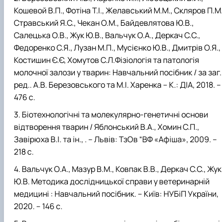
Кошевой В.П., Фотіна Т.І., Желавський М.М., Скляров П.М.
Стравський Я.С., Чекан О.М., Байдевлятова Ю.В.,
Салецька О.В., Жук Ю.В., Вальчук О.А., Деркач С.С.,
Федоренко С.Я., Лузан М.П., Мусієнко Ю.В., Дмитрів О.Я.,
Костишин Є.Є, Хомутов С.Л.Фізіологія та патологія
молочної залози у тварин: Навчальний посібник / за заг.
ред.. А.В. Березовського та М.І. Харенка – К.: ДІА, 2018. –
476 с.
Біотехнологічні та молекулярно-генетичні основи
відтворення тварин / Яблонський В.А., Хомин С.П.,
Завірюха В.І. та ін., . – Львів: ТзОв “ВФ «Афіша», 2009. –
218 с.
Вальчук О.А., Мазур В.М., Ковпак В.В., Деркач С.С., Жук
Ю.В. Методика дослідницької справи у ветеринарній
медицині : Навчальний посібник. – Київ: НУБіП України,
2020. – 146 с.