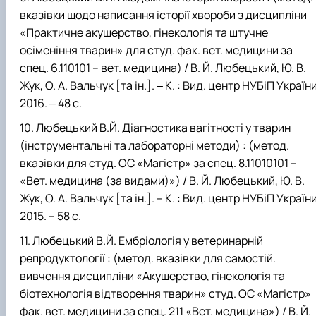
вказівки щодо написання історії хвороби з дисципліни
«Практичне акушерство, гінекологія та штучне
осіменіння тварин» для студ. фак. вет. медицини за
спец. 6.110101 – вет. медицина) / В. Й. Любецький, Ю. В.
Жук, О. А. Вальчук [та ін.]. ‒ К. : Вид. центр НУБіП України
2016. ‒ 48 с.
Любецький В.Й. Діагностика вагітності у тварин
(інструментальні та лабораторні методи) : (метод.
вказівки для студ. ОС «Магістр» за спец. 8.11010101 –
«Вет. медицина (за видами)») / В. Й. Любецький, Ю. В.
Жук, О. А. Вальчук [та ін.]. – К. : Вид. центр НУБіП України
2015. – 58 с.
Любецький В.Й. Ембріологія у ветеринарній
репродуктології : (метод. вказівки для самостій.
вивчення дисципліни «Акушерство, гінекологія та
біотехнологія відтворення тварин» студ. ОС «Магістр»
фак. вет. медицини за спец. 211 «Вет. медицина») / В. Й.