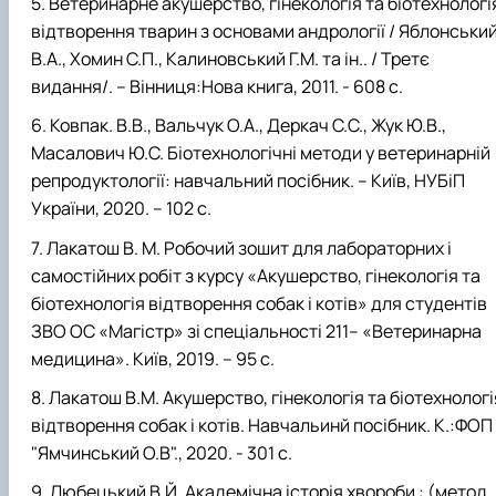
Ветеринарне акушерство, гінекологія та біотехнологі
відтворення тварин з основами андрології / Яблонськи
В.А., Хомин С.П., Калиновський Г.М. та ін.. / Третє
видання/. – Вінниця:Нова книга, 2011. - 608 с.
Ковпак. В.В., Вальчук О.А., Деркач С.С., Жук Ю.В.,
Масалович Ю.С. Біотехнологічні методи у ветеринарній
репродуктології: навчальний посібник. – Київ, НУБіП
України, 2020. – 102 с.
Лакатош В. М. Робочий зошит для лабораторних і
самостійних робіт з курсу «Акушерство, гінекологія та
біотехнологія відтворення собак і котів» для студентів
ЗВО ОС «Магістр» зі спеціальності 211– «Ветеринарна
медицина». Київ, 2019. – 95 с.
Лакатош В.М. Акушерство, гінекологія та біотехнологі
відтворення собак і котів. Навчальинй посібник. К.:ФОП
"Ямчинський О.В"., 2020. - 301 с.
Любецький В.Й. Академічна історія хвороби : (метод.