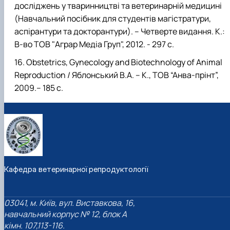
досліджень у тваринництві та ветеринарній медицині
(Навчальний посібник для студентів магістратури,
аспірантури та докторантури). – Четверте видання. К.:
В-во ТОВ "Аграр Медіа Груп", 2012. - 297 с.
Obstetrics, Gynecology аnd Biotechnology of Animal
Reproduction / Яблонський В.А. – К., ТОВ “Анва-прінт”,
2009.– 185 с.
Кафедра ветеринарної репродуктології
03041, м. Київ, вул. Виставкова, 16,
навчальний корпус № 12, блок А
кімн. 107,113-116.