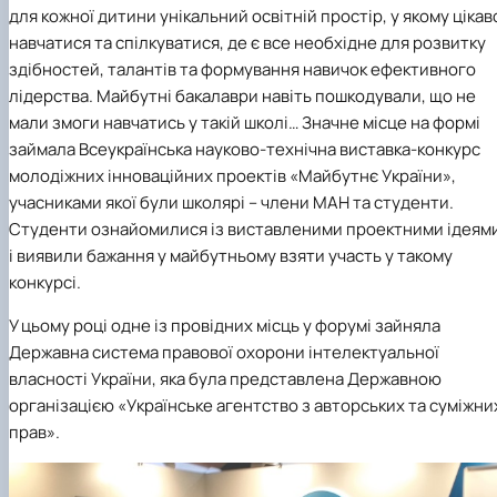
для кожної дитини унікальний освітній простір, у якому цікав
навчатися та спілкуватися, де є все необхідне для розвитку
здібностей, талантів та формування навичок ефективного
лідерства. Майбутні бакалаври навіть пошкодували, що не
мали змоги навчатись у такій школі… Значне місце на формі
займала Всеукраїнська науково-технічна виставка-конкурс
молодіжних інноваційних проектів «Майбутнє України»,
учасниками якої були школярі – члени МАН та студенти.
Студенти ознайомилися із виставленими проектними ідеям
і виявили бажання у майбутньому взяти участь у такому
конкурсі.
У цьому році одне із провідних місць у форумі зайняла
Державна система правової охорони інтелектуальної
власності України, яка була представлена Державною
організацією «Українське агентство з авторських та суміжни
прав».