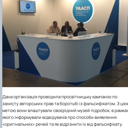
Дана організація проводила просвітницьку кампанію по
захисту авторських прав та боротьбі із фальсифікатом. З ціє
метою вони влаштували своєрідний музей підробок, в рамка
якого інформували відвідувачів про способи виявлення
«оригінальних» речей та як відрізнити їх від фальсифікату.