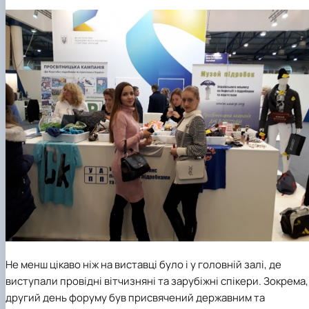
Не менш цікаво ніж на виставці було і у головній залі, де
виступали провідні вітчизняні та зарубіжні спікери. Зокрема,
другий день форуму був присвячений державним та