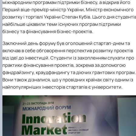
міжнародним програмам підтримки бізнесу, а відкрив його
Перший віце-прем’єр-міністр України, Міністр економічного
розвитку і торгівлі України Степан Кубів. Цього дня студенті
найбільше цікавили теми існуючих програм підтримки
бізнесу та фінансування бізнес-проектів.
Заключний день форуму був оголошений стартап-днем та
включав в себе обговорення перспектив розвитку проектів
від ідеї до інвестицій. Студенти із захопленням слухати про
практики фінансування проектів, зокрема за допомогою
фандрайзингу, краудфандингу та діючих грантових програм.
Вони також дізналися, що у провідних країнах світу одним із
найпопулярніших інвесторів стартапів є університети.