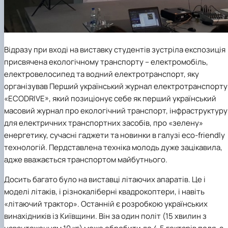
Відразу при вході на виставку студентів зустріла експозиція
присвячена екологічному транспорту – електромобіль,
електровелосипед та водний електротранспорт, яку
організував Перший український журнал електротранспорту
«ECODRIVE», який позиціонує себе як перший український
масовий журнал про екологічний транспорт, інфраструктуру
для електричних транспортних засобів, про «зелену»
енергетику, сучасні гаджети та новинки в галузі eco-friendly
технологій. Пердставлена техніка молодь дуже зацікавила,
адже вважається транспортом майбутнього.
Досить багато було на виставці літаючих апаратів. Це і
моделі літаків, і різнокаліберні квадрокоптери, і навіть
«літаючий трактор». Останній є розробкою українських
винахідників із Київщини. Він за один політ (15 хвилин з