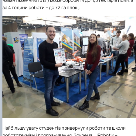
навантаженням 10 кг) може обробити до 4,5 гектарів поля, а
за 4 години роботи – до 72 га площ.
Найбільшу увагу студентів привернули роботи та школи
робототехніки і програмування. Зокрема, URobotix –