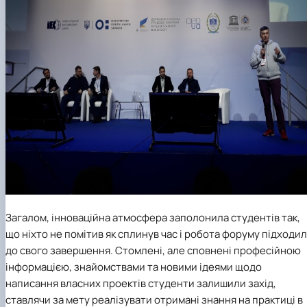
Загалом, інноваційна атмосфера заполонила студентів так,
що ніхто не помітив як сплинув час і робота форуму підходи
до свого завершення. Стомлені, але сповнені професійною
інформацією, знайомствами та новими ідеями щодо
написання власних проектів студенти залишили захід,
ставлячи за мету реалізувати отримані знання на практиці в