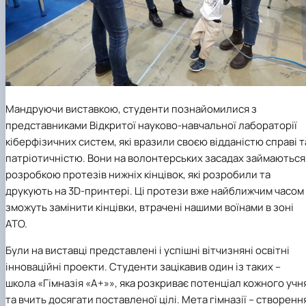
Мандруючи виставкою, студенти познайомилися з
представниками Відкритої науково-навчальної лабораторії
кіберфізичних систем, які вразили своєю відданістю справі т
патріотичністю. Вони на волонтерських засадах займаються
розробкою протезів нижніх кінцівок, які розробили та
друкують на 3D-принтері. Ці протези вже найближчим часом
зможуть замінити кінцівки, втрачені нашими воїнами в зоні
АТО.
Були на виставці представлені і успішні вітчизняні освітні
інноваційні проекти. Студенти зацікавив один із таких –
школа «Гімназія «А+»», яка розкриває потенціал кожного учн
та вчить досягати поставленої цілі. Мета гімназії – створенн