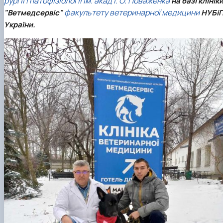
рургії і патофізіології ім. акад І. О. Поваженка
на базі клінік
факультету ветеринарної медицини
"Ветмедсервіс"
НУБі
України.