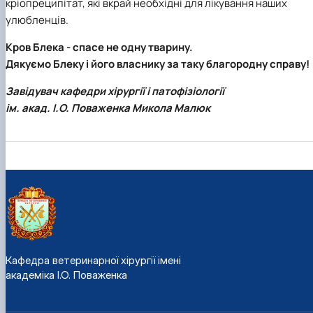
кріопреципітат, які вкрай необхідні для лікування наших
улюбленців.
Кров Блека - спасе не одну тварину.
Дякуємо Блеку і його власнику за таку благородну справу!
Завідувач кафедри хірургії і патофізіології
ім. акад. І.О. Поваженка Микола Малюк
Кафедра ветеринарної хірургії імені
академіка І.О. Поваженка