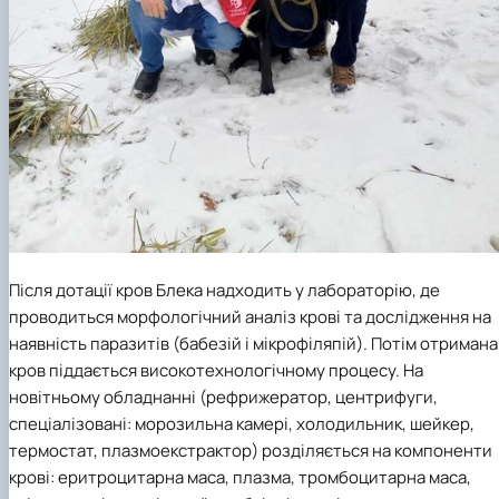
Після дотації кров Блека надходить у лабораторію, де
проводиться морфологічний аналіз крові та дослідження на
наявність паразитів (бабезій і мікрофіляпій). Потім отримана
кров піддається високотехнологічному процесу. На
новітньому обладнанні (рефрижератор, центрифуги,
спеціалізовані: морозильна камері, холодильник, шейкер,
термостат, плазмоекстрактор) розділяється на компоненти
крові: еритроцитарна маса, плазма, тромбоцитарна маса,