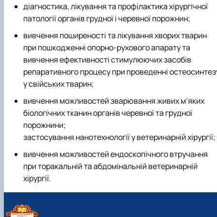
діагностика, лікування та профілактика хірургічної
патології органів грудної і черевної порожнин;
вивчення поширеності та лікування хворих тварин
при пошкодженні опорно-рухового апарату та
вивчення ефективності стимулюючих засобів
репаративного процесу при проведенні остеосинтез
у свійських тварин;
вивчення можливостей зварювання живих м’яких
біологічних тканин органів черевної та грудної
порожнини;
застосування нанотехнології у ветеринарній хірургії;
вивчення можливостей ендоскопічного втручання
при торакальній та абдомінальній ветеринарній
хірургії.