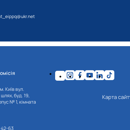
t_eippq@ukr.net
омісія
м. Київ вул.
шлях, буд. 19,
Карта сайт
пус № 1, кімната
-42-63