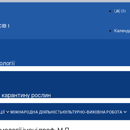
UA
EN
ІВ І
Depart
Календ
ології
а карантину рослин
ЦІЇ
МІЖНАРОДНА ДІЯЛЬНІСТЬ
КУЛЬТУРНО-ВИХОВНА РОБОТА
Науково-дослідна лабораторія
Освітньо-професійна програма «Захист і карантин рослин»
Освітньо-професійна програма «ЗАХИСТ РОСЛИН»
Освітньо-наукова програма 202 «Захист і карантин рослин»
Робочі програми
Студентський гурток «Entomologist»
Навчальні лабораторії
Освітньо-професійна програма «Карантин рослин»
Аспіранти кафедри
Підручники та посібники
Студентський гурток «Сільськогосподарська ентомологія»
ології імені проф. М.П.