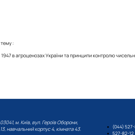
 тему :
, 1947 в агроценозах України та принципи
контролю чисельн
03041, м. Київ, вул. Героїв Оборони,
(044) 527
13, навчальний корпус 4, кімната 43.
527-82-12