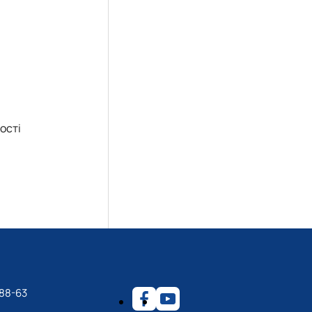
ості
-88-63