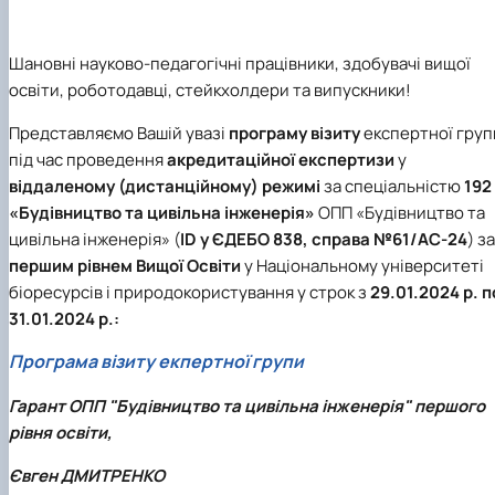
Шановні науково-педагогічні працівники, здобувачі вищої
освіти, роботодавці, стейкхолдери та випускники!
Представляємо Вашій увазі
програму візиту
експертної груп
під час проведення
акредитаційної експертизи
у
віддаленому (дистанційному) режимі
за спеціальністю
192
«Будівництво та цивільна інженерія»
ОПП «Будівництво та
цивільна інженерія» (
ID у ЄДЕБО 838, справа №61/АС-24
) за
першим рівнем Вищої Освіти
у Національному університеті
біоресурсів і природокористування у строк з
29.01.2024 р. п
31.01.2024 р.:
Програма візиту екпертної групи
Гарант ОПП "Будівництво та цивільна інженерія" першого
рівня освіти,
Євген ДМИТРЕНКО