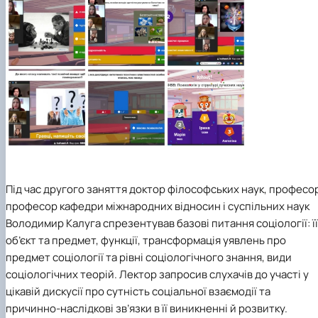
Під час другого заняття доктор філософських наук, професо
професор кафедри міжнародних відносин і суспільних наук
Володимир Калуга спрезентував базові питання соціології: її
об’єкт та предмет, функції, трансформація уявлень про
предмет соціології та рівні соціологічного знання, види
соціологічних теорій. Лектор запросив слухачів до участі у
цікавій дискусії про сутність соціальної взаємодії та
причинно-наслідкові зв’язки в її виникненні й розвитку.