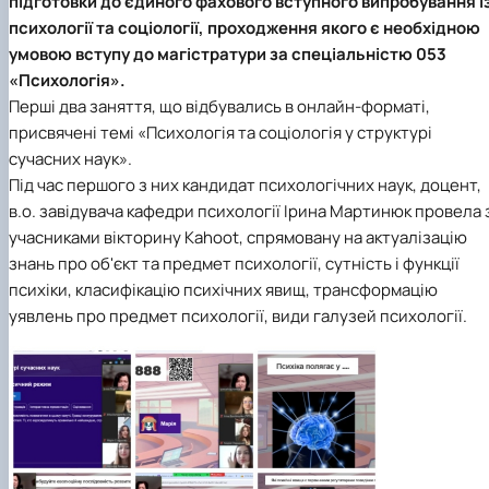
підготовки до єдиного фахового вступного випробування і
психології та соціології, проходження якого є необхідною
умовою вступу до магістратури за
спеціальністю 053
«Психологія»
.
Перші два заняття, що відбувались в онлайн-форматі,
присвячені темі «Психологія та соціологія у структурі
сучасних наук».
Під час першого з них кандидат психологічних наук, доцент,
в.о. завідувача кафедри психології Ірина Мартинюк провела 
учасниками вікторину Kahoot, спрямовану на актуалізацію
знань про об'єкт та предмет психології, сутність і функції
психіки, класифікацію психічних явищ, трансформацію
уявлень про предмет психології, види галузей психології.