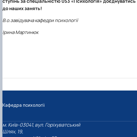
ступінь за спеціальністю 053 «Психологія» доєднуватись
до наших занять!
В.о.завідувача кафедри психології
Ірина Мартинюк
Кафедра психології
м. Київ-03041, вул. Горіхуватський
Шлях, 19,