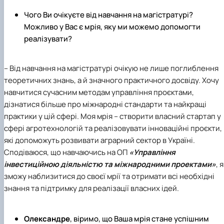
Чого Ви очікуєте від навчання на магістратурі?
Можливо у Вас є мрія, яку ми можемо допомогти
реалізувати?
– Від навчання на магістратурі очікую не лише поглиблення
теоретичних знань, а й значного практичного досвіду. Хочу
навчитися сучасним методам управління проєктами,
дізнатися більше про міжнародні стандарти та найкращі
практики у цій сфері. Моя мрія – створити власний стартап у
сфері агротехнологій та реалізовувати інноваційні проєкти,
які допоможуть розвивати аграрний сектор в Україні.
Сподіваюся, що навчаючись на ОП
«Управління
інвестиційною діяльністю та міжнародними проектами»
, я
зможу наблизитися до своєї мрії та отримати всі необхідні
знання та підтримку для реалізації власних ідей.
Олександре
, віримо, що Ваша мрія стане успішним