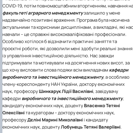
COVID-19, потім повномасштабним вторгненням, навчання н
факультеті аграрного менеджменту
залишило у мене
надзвичайно позитивні враження. Програма була насичена
актуальними та корисними дисциплінами, а викладачі, які на
навчали – це справжні висококваліфіковані професіонали.
Особливо хотілося б відзначити практичні заняття та
проєктні роботи, які дозволили мені здобути реальні знання
із управління інвестиційною діяльністю. Нас завжди
підтримували та мотивували на досягнення нових висот, за
що хочу висловити слова подяки всім викладачам
кафедри
виробничого та інвестиційного менеджменту
, а особливо
члену-кореспонденту НАН України, доктору економічних
наук, професору
Шинкарук Лідії Василівні
, завідувачу
кафедри
виробничого та інвестиційного менеджменту
,
кандидату економічних наук, доценту
Власенко Тетяні
Олексіївні
та кураторам – доктору економічних наук,
професору
Дєліні Марині Миколаївні
і кандидату
економічних наук, доценту
Лобунець Тетяні Валеріївні
.