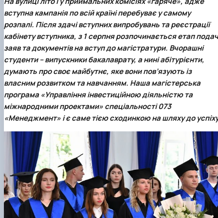
На вулиці літо і у приймальних комісіях «гаряче», адже
вступна кампанія по всій країні перебуває у самому
розпалі. Після здачі вступних випробувань та реєстрації
кабінету вступника, з 1 серпня розпочинається етап подач
заяв та документів на вступ до магістратури. Вчорашні
студенти – випускники бакалаврату, а нині абітурієнти,
думають про своє майбутнє, яке вони пов’язують із
власним розвитком та навчанням. Наша магістерська
програма
«Управління інвестиційною діяльністю та
міжнародними проектами»
спеціальності 073
«Менеджмент» і є саме тією сходинкою на шляху до успіху