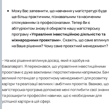
Можу Вас запевнити, що навчання у магістратурі буде
ще більш практичним, пізнавальним та насиченим
спілкуванням із професіоналами. Тепер Ви є
абітурієнтом знову й обираєте нашу магістерську
програму
«Управління інвестиційною діяльністю та
міжнародними проектами»
. Скажіть, що саме вплину
на Ваше рішення? Чому саме проєктний менеджмент?
– На моє рішення вплинув досвід, який я здобув на
бакалавраті. Я переконався, що управління інвестиційними
проєктами є дуже важливим і перспективним напрямком. Бач
великий потенціал у проєктному менеджменті для розвитку
кар'єри та реалізації великих і амбітних проєктів. Вважаю, що
магістерська програма допоможе мені поглибити свої знанн
та розширити професійні навички, що є необхідними для
успішної кар'єри в цій сфері.