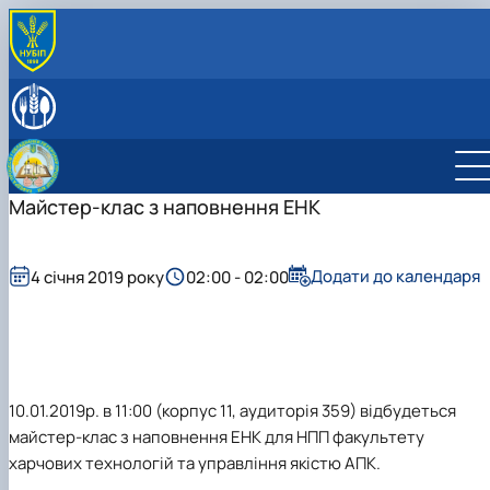
ПРО КАФЕДРУ
Історія кафедри
СПІВРОБІТНИКИ КАФЕДРИ
Навчальні лабораторії
ОСВІТНЯ ДІЯЛЬНІСТЬ
Міжнародна діяльність
Робочі програми навчальних дисциплін
НАУКОВА ДІЯЛЬНІСТЬ
Здобутки кафедри
Науковий гурток «Інновації у процесах харчових
Наукова діяльність кафедри
Майстер-клас з наповнення ЕНК
ПРОФОРІЄНТАЦІЙНА ДІЯЛЬНІСТЬ
Відповідальний за інформаційне наповнення веб-
виробництв»
Конференції
ВСТУП-2026: Абітурієнту
сторінки кафедри
Дисципліни кафедри
Конференції ф-ту харчових наук
Профорієнтаційні заходи
Навчально-методична робота
інші конференції
Додати до календаря
4 січня 2019 року
02:00 - 02:00
Культурно-виховна робота
10.01.2019р. в 11:00 (корпус 11, аудиторія 359) відбудеться
майстер-клас з наповнення ЕНК для НПП факультету
харчових технологій та управління якістю АПК.