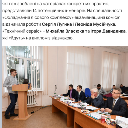
які теж зроблені на матеріалах конкретних практик,
представляли 14 потенційних інженерів. На
спеціальності
«Обладнання лісового комплексу»
екзаменаційна комісія
відзначила роботи
Сергія Лугина
і
Леоніда Мусійчука
,
«Технічний сервіс»
–
Михайла Власюка
та
Ігоря Давиденка
,
які «йдуть» на диплом з відзнакою.