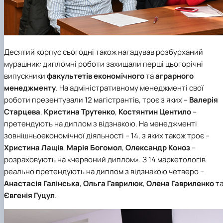
Десятий корпус сьогодні також нагадував розбурханий
мурашник: дипломні роботи захищали перші цьогорічні
випускники
факультетів економічного
та
аграрного
менеджменту
. На адміністративному менеджменті свої
роботи презентували 12 магістрантів, троє з яких –
Валерія
Старцева
,
Кристина Трутенко
,
Костянтин Центило
–
претендують на диплом з відзнакою. На менеджменті
зовнішньоекономічної діяльності – 14, з яких також троє –
Христина Лащів
,
Марія Богомол
,
Олександр Коноз
–
розраховують на «червоний диплом». З 14 маркетологів
реально претендують на диплом з відзнакою четверо –
Анастасія Галінська
,
Ольга Гаврилюк
,
Олена Гавриленко
т
Євгенія Гуцул
.