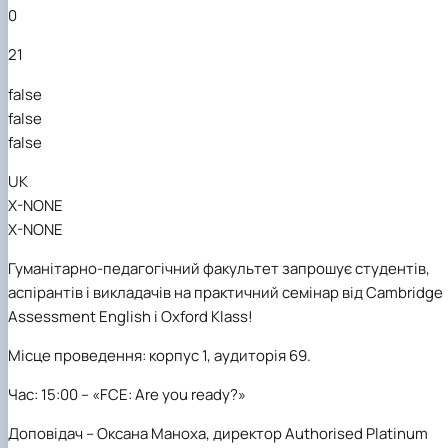
0
21
false
false
false
UK
X-NONE
X-NONE
Гуманітарно-педагогічний факультет запрошує студентів,
аспірантів і викладачів на практичний семінар від
Cambridge
Assessment
English
і
Oxford
Klass
!
Місце проведення
: корпус 1, аудиторія 69.
Час
: 15:00
–
«FCE
:
Are
you
ready
?
»
Доповідач
– Оксана Маноха, директор
Authorised Platinum