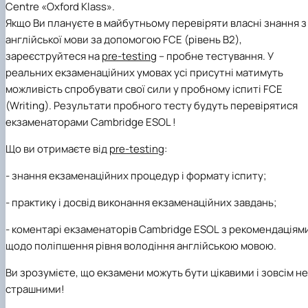
Centre «
Oxford
Klass».
Якщо Ви плануєте в майбутньому перевіряти власні знання з
англійської мови за допомогою
FCE
(рівень В2),
зареєструйтеся на
pre
-
testing
– пробне тестування. У
реальних екзаменаційних умовах усі присутні матимуть
можливість спробувати свої сили у пробному іспиті
FCE
(
Writing
). Результати пробного тесту будуть перевірятися
екзаменаторами
Cambridge
ESOL
!
Що ви отримаєте від
pre-testing
:
-
знання екзаменаційних процедур і формату іспиту;
-
практику і досвід виконання екзаменаційних завдань;
-
коментарі екзаменаторів
Cambridge
ESOL
з рекомендаціям
щодо поліпшення рівня володіння англійською мовою.
Ви зрозумієте, що екзамени можуть бути цікавими і зовсім не
страшними!