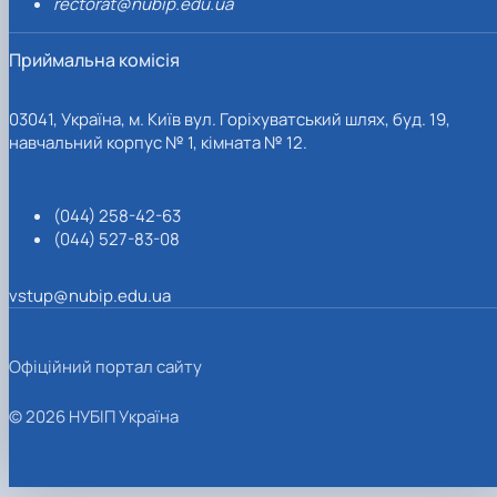
rectorat@nubip.edu.ua
Приймальна комісія
03041, Україна, м. Київ вул. Горіхуватський шлях, буд. 19,
навчальний корпус № 1, кімната № 12.
(044) 258-42-63
(044) 527-83-08
vstup@nubip.edu.ua
Офіційний портал сайту
© 2026 НУБІП Україна