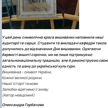
У цей день символічна краса вишиванки наповнила наші
аудиторії та серця. Студенти та викладачі кафедри також
долучились до відзначення Дня вишиванки. Одягаючи
барвисті вишиті сорочки, ми не лише підтримуємо
загальнонаціональну традицію, але й демонструємо сво
єдність та шану до української культури.
Вишиванка – символ України,
Кожної великої родини,
Нашої історії та мови
Залюбки вдягнемо її знову.
(Автор невідомий)
Олександра Горбачова