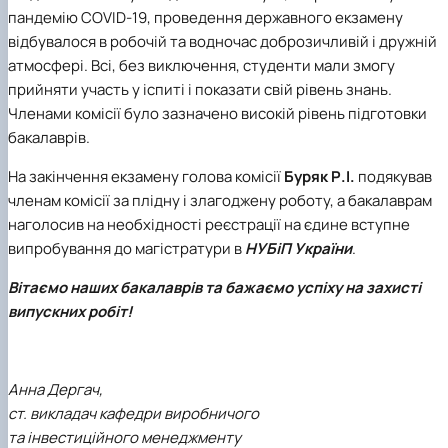
пандемію COVID-19, проведення державного екзамену
відбувалося в робочій та водночас доброзичливій і дружній
атмосфері. Всі, без виключення, студенти мали змогу
прийняти участь у іспиті і показати свій рівень знань.
Членами комісії було зазначено високій рівень підготовки
бакалаврів.
На закінчення екзамену голова комісії
Буряк Р.І.
подякував
членам комісії за плідну і злагоджену роботу, а бакалаврам
наголосив на необхідності реєстрації на єдине вступне
випробування до магістратури в
НУБіП України
.
Вітаємо наших бакалаврів та бажаємо успіху на захисті
випускних робіт!
Анна Дергач,
ст. викладач кафедри виробничого
та інвестиційного менеджменту