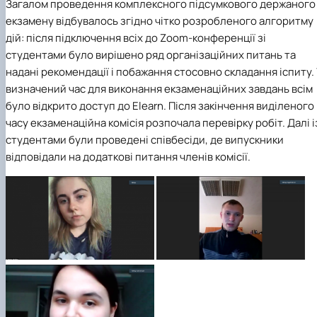
Загалом проведення комплексного підсумкового держаного
екзамену відбувалось згідно чітко розробленого алгоритму
дій: після підключення всіх до Zoom-конференції зі
студентами було вирішено ряд організаційних питань та
надані рекомендації і побажання стосовно складання іспиту. 
визначений час для виконання екзаменаційних завдань всім
було відкрито доступ до Elearn. Після закінчення виділеного
часу екзаменаційна комісія розпочала перевірку робіт. Далі і
студентами були проведені співбесіди, де випускники
відповідали на додаткові питання членів комісії.