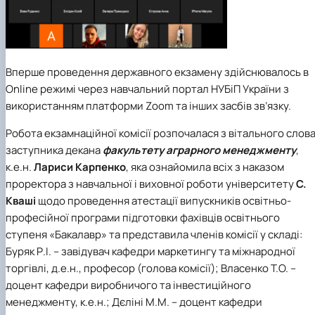
Вперше проведення державного екзамену здійснювалось в
Online режимі через навчальний портал НУБіП України з
використанням платформи Zoom та інших засбів зв’язку.
Робота екзамнаційної комісії розпочалася з вітального слов
заступника декана
факультету аграрного менеджменту
,
к.е.н.
Лариси Карпенко
, яка ознайомила всіх з наказом
проректора з навчальної і виховної роботи університету
С.
Кваші
щодо проведення атестації випускників освітньо-
професійної програми підготовки фахівців освітнього
ступеня «Бакалавр» та представила членів комісії у складі:
Буряк Р.І. – завідувач кафедри маркетингу та міжнародної
торгівлі, д.е.н., професор (голова комісії); Власенко Т.О. –
доцент кафедри виробничого та інвестиційного
менеджменту, к.е.н.; Дєліні М.М. – доцент кафедри