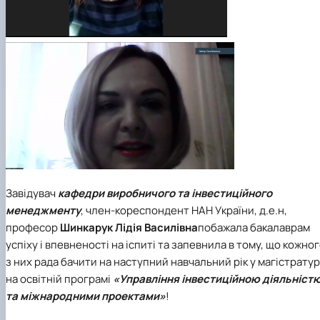
Завідувач
кафедри виробничого та інвестиційного
менеджменту
, член-кореспондент НАН України, д.е.н,
професор
Шинкарук Лідія Василівна
побажала бакалаврам
успіху і впевненості на іспиті та запевнила в тому, що кожно
з них рада бачити на наступний навчальний рік у магістратур
на освітній програмі
«Управління інвестиційною діяльніст
та міжнародними проектами»
!