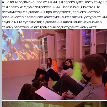
А ще вони поділились враженнями, які переконують нас у тому, щ
такі практики є дуже затребуваними і належно оцінюються. Їх
результатом є відновлення працездатності, гарного настрою,
впевненості у своїх силах конструктивних взаємин у студентській
групі, сім’ї та суспільстві; відновлення адаптивних механізмів у
такому багатому на екстремальні події студентському житті.