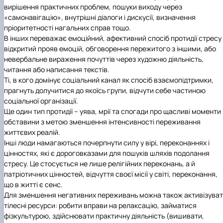
вирішення практичних проблем, пошуки виходу через
«самонавігацію», внутрішні діалоги і дискусії, визначення
пріоритетності нагальних справ тощо.
В інших переважає емоційний, афективний спосіб протидії стресу
відкритий прояв емоцій, обговорення пережитого з іншими, або
невербальне вираження почуттів через художню діяльність,
читання або написання текстів.
Ті, в кого домінує соціальний канал як спосіб взаємопідтримки,
прагнуть долучитися до якоїсь групи, відчути себе частиною
соціальної організації.
Ще один тип протидії – уява, мрії та спогади про щасливі моменти
обставини з метою зменшення інтенсивності переживання
життєвих реалій.
Інші люди намагаються почерпнути силу у вірі, переконаннях і
цінностях, які є дороговказами для пошуків шляхів подолання
стресу. Це стосується не лише релігійних переконань, а й
патріотичних цінностей, відчуття своєї місії у світі, переконання,
що в житті є сенс.
Для зменшення негативних переживань можна також активізува
тілесні ресурси: робити вправи на релаксацію, займатися
фізкультурою, здійснювати практичну діяльність (вишивати,