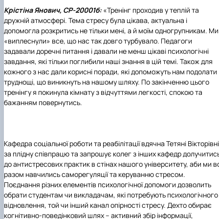
Крістіна Янович, СР-20001б:
«Тренінг проходив у теплій та
дружній атмосфері. Тема стресу була цікава, актуальна і
допомогла розкритись не тільки мені, а й моїм одногрупникам. Ми
«виплеснули» все, що нас так довго турбувало. Педагоги
задавали доречні питання і давали не менш цікаві психологічні
завдання, які тільки поглибили наші знання в цій темі. Також для
кожного з нас дали корисні поради, які допоможуть нам подолати
труднощі, що виникнуть на нашому шляху. По закінченню цього
тренінгу я покинула кімнату з відчуттями легкості, спокою та
бажанням повернутись.
Кафедра соціальної роботи та реабілітації вдячна Тетяні Вікторівні
за плідну співпрацю та запрошує колег з інших кафедр долучитис
до антистресових практик в стінах нашого університету, аби ми в
разом навчились саморегуляції та керуванню стресом.
Поєднання різних елементів психологічної допомоги дозволить
обрати студентам чи викладачам, які потребують психологічного
відновлення, той чи інший канал опірності стресу. Дехто обирає
когнітивно-поведінковий шлях – активний збір інформації,