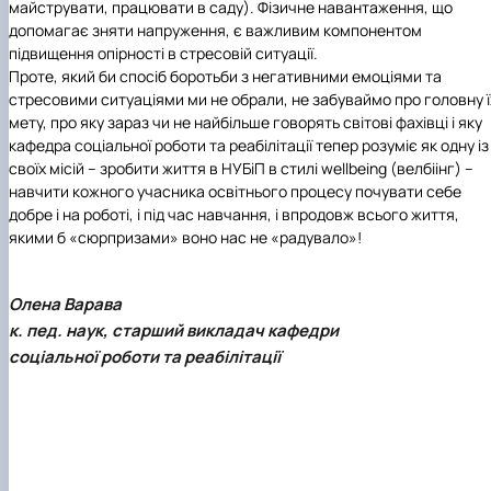
майструвати, працювати в саду). Фізичне навантаження, що
допомагає зняти напруження, є важливим компонентом
підвищення опірності в стресовій ситуації.
Проте, який би спосіб боротьби з негативними емоціями та
стресовими ситуаціями ми не обрали, не забуваймо про головну ї
мету, про яку зараз чи не найбільше говорять світові фахівці і яку
кафедра соціальної роботи та реабілітації тепер розуміє як одну із
своїх місій – зробити життя в НУБіП в стилі wellbeing (велбіінг) –
навчити кожного учасника освітнього процесу почувати себе
добре і на роботі, і під час навчання, і впродовж всього життя,
якими б «сюрпризами» воно нас не «радувало»!
Олена Варава
к. пед. наук, старший викладач кафедри
соціальної роботи та реабілітації