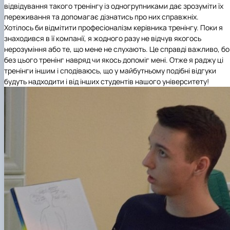
відвідування такого тренінгу із одногрупниками дає зрозуміти їх
переживання та допомагає дізнатись про них справжніх.
Хотілось би відмітити професіоналізм керівника тренінгу. Поки я
знаходився в її компанії, я жодного разу не відчув якогось
нерозуміння або те, що мене не слухають. Це справді важливо, бо
без цього тренінг навряд чи якось допоміг мені. Отже я раджу ці
тренінги іншим і сподіваюсь, що у майбутньому подібні відгуки
будуть надходити і від інших студентів нашого університету!