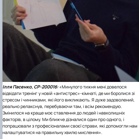
Ілля Пасенко, СР-20001б:
«Минулого тижня мені довелося
відвідати тренінг у новій «антистрес»-кімнаті, де ми боролися зі
стресом і чинниками, які його викликають. Я дуже задоволений,
реально релакснув, перебуваючи там, і всім рекомендую.
Змінилося на краще моє ставлення до людей і навколишніх
факторів, в цілому. Ми ближче дізналися один про одного, і
попрацювали з професіоналами своєї справи, які допомогли нам
налаштуватися на правильну хвилю мислення».