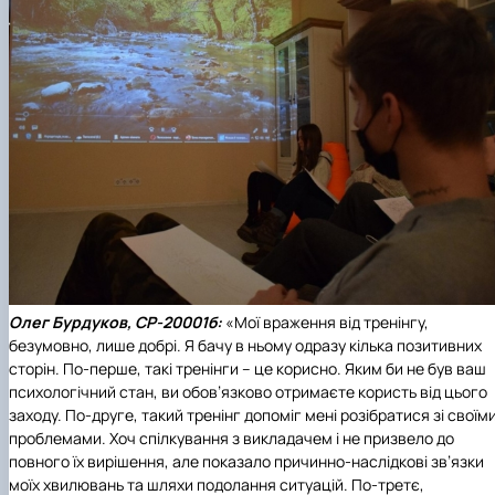
Олег Бурдуков, СР-20001б:
«Мої враження від тренінгу,
безумовно, лише добрі. Я бачу в ньому одразу кілька позитивних
сторін. По-перше, такі тренінги – це корисно. Яким би не був ваш
психологічний стан, ви обов’язково отримаєте користь від цього
заходу. По-друге, такий тренінг допоміг мені розібратися зі своїм
проблемами. Хоч спілкування з викладачем і не призвело до
повного їх вирішення, але показало причинно-наслідкові зв’язки
моїх хвилювань та шляхи подолання ситуацій. По-третє,