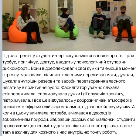
Під час тренінгу студенти-першокурсники розповіли про те, що їх
турбує, пригнічує, дратує, вводить у психологічний ступор чи
дискомфорт… Вони відрефлексували свої думки та емоції в момен
стрессу, малювали, ділились власними переживаннями, думали,
шукали внутрішні резерви та засоби перетворення власного
негативу в позитивне русло. Фасилітатор уважно слухала,
співпереживала, спрямовувала думки і дії слухачів тренінгу,
підтримувала. І все це відбувалось у доброзичливій атмосфері з
вдиханням ефірних олій з аромалампи, під заспокійливу музику. А
коли в цьому виникала потреба, вмикався відеоряд із
зображенням природи. Забравши додому свої малюнки, студенти
продовжили цю непомітну для зовнішнього спостерігача, проте
таку важливу для кожного з нас внутрішню тонку роботу.