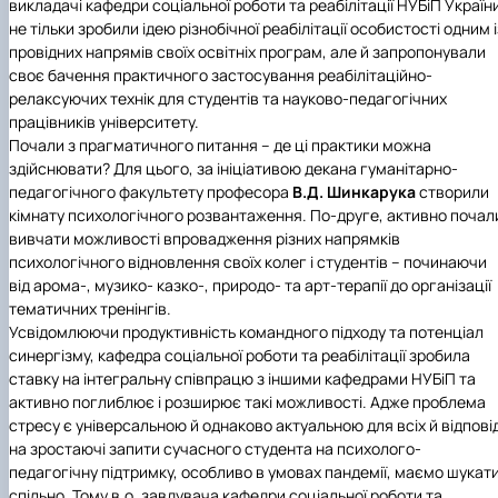
викладачі кафедри соціальної роботи та реабілітації НУБіП Україн
не тільки зробили ідею різнобічної реабілітації особистості одним і
провідних напрямів своїх освітніх програм, але й запропонували
своє бачення практичного застосування реабілітаційно-
релаксуючих технік для студентів та науково-педагогічних
працівників університету.
Почали з прагматичного питання – де ці практики можна
здійснювати? Для цього, за ініціативою декана гуманітарно-
педагогічного факультету професора
В.Д. Шинкарука
створили
кімнату психологічного розвантаження. По-друге, активно почал
вивчати можливості впровадження різних напрямків
психологічного відновлення своїх колег і студентів – починаючи
від арома-, музико- казко-, природо- та арт-терапії до організації
тематичних тренінгів.
Усвідомлюючи продуктивність командного підходу та потенціал
синергізму, кафедра соціальної роботи та реабілітації зробила
ставку на інтегральну співпрацю з іншими кафедрами НУБіП та
активно поглиблює і розширює такі можливості. Адже проблема
стресу є універсальною й однаково актуальною для всіх й відповід
на зростаючі запити сучасного студента на психолого-
педагогічну підтримку, особливо в умовах пандемії, маємо шукат
спільно. Тому в.о. завдувача кафедри соціальної роботи та