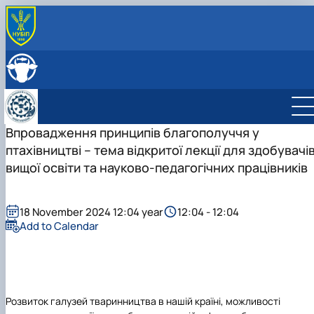
ABOUT
History
LEADERSHIP & STAFF
Structure
EDUCATION
Degree Programs
RESEARCH
Laboratories
Main research directions
Впровадження принципів благополуччя у
INTERNATIONAL ACTIVITY
Courses
Scientific achievements of the department
птахівництві – тема відкритої лекції для здобувачі
Photo
вищої освіти та науково-педагогічних працівників
18 November 2024 12:04 year
12:04 - 12:04
Add to Calendar
Розвиток галузей тваринництва в нашій країні, можливості