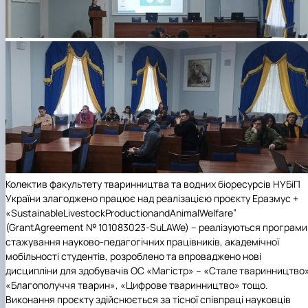
Колектив факультету
тваринництва та водних біоресурсів НУБіП
України
злагоджено працює над реалізацією проєкту Еразмус +
«SustainableLivestockProductionandAnimalWelfare”
(GrantAgreement № 101083023-SuLAWe) – реалізуються програми
стажування науково-педагогічних працівників, академічної
мобільності студентів, розроблено та впроваджено нові
дисципліни для здобувачів ОС «Магістр» – «Стале тваринництво»
«Благополуччя тварин», «Цифрове тваринництво» тощо.
Виконання проєкту здійснюється за тісної співпраці науковців