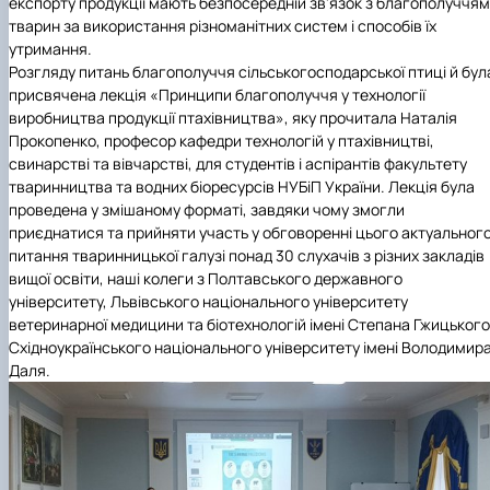
експорту продукції мають безпосередній зв'язок з благополуччям
тварин за використання різноманітних систем і способів їх
утримання.
Розгляду питань благополуччя сільськогосподарської птиці й бул
присвячена лекція «
Принципи благополуччя у технології
виробництва продукції птахівництва», яку прочитала Наталія
Прокопенко, професор кафедри технологій у птахівництві,
свинарстві та вівчарстві, для студентів і аспірантів факультету
тваринництва та водних біоресурсів НУБіП України. Лекція була
проведена у змішаному форматі, завдяки чому змогли
приєднатися та прийняти участь у обговоренні цього актуальног
питання тваринницької галузі понад 30 слухачів з різних закладів
вищої освіти, наші колеги з Полтавського державного
університету, Львівського національного університету
ветеринарної медицини та біотехнологій імені Степана Гжицького
Східноукраїнського національного університету імені Володимир
Даля.