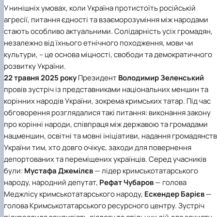
У нинішніх умовах, коли Україна протистоїть російській
агресії, питання єдності та взаєморозуміння між народами
стають особливо актуальними. Солідарність усіх громадян,
незалежно від їхнього етнічного походження, мови чи
культури, – це основа міцності, свободи та демократичного
розвитку України.
22 травня 2025 року
Президент
Володимир Зеленський
провів
зустріч із представниками національних меншин та
корінних народів України
, зокрема кримських татар. Під час
обговорення розглядалися такі питання:
виконання закону
про корінні народи, співпраця між державою та громадами
нацменшин, освітні та мовні ініціативи, надання громадянст
України тим, хто довго очікує, заходи для повернення
депортованих та переміщених українців
. Серед учасників
були:
Мустафа Джемілєв
— лідер кримськотатарського
народу, народний депутат,
Рефат Чубаров
— голова
Меджлісу кримськотатарського народу,
Ескендер Барієв
—
голова Кримськотатарського ресурсного центру. Зустріч