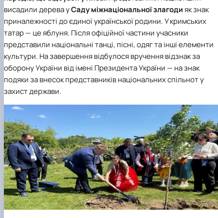
висадили дерева у
Саду міжнаціональної злагоди
як знак
приналежності до єдиної української родини. У кримських
татар — це яблуня. Після офіційної частини учасники
представили національні танці, пісні, одяг та інші елементи
культури. На завершення відбулося вручення відзнак за
оборону України від імені Президента України — на знак
подяки за внесок представників національних спільнот у
захист держави.