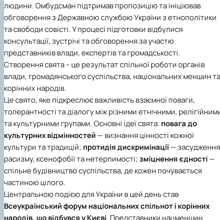
людини. Омбудсман підтримав пропозицію та ініціював
обговорення з Державною службою України з етнополітики
та свободи совісті. У процесі підготовки відбулися
консультації, зустрічі та обговорення за участю
представників влади, експертів та громадськості.
Створення свята – це результат спільної роботи органів
влади, громадянського суспільства, національних меншин т
корінних народів.
Це свято, яке підкреслює важливість взаємної поваги,
толерантності та діалогу між різними етнічними, релігійним
та культурними групами. Основні ідеї свята:
повага до
культурних відмінностей
— визнання цінності кожної
культури та традицій;
протидія дискримінації
— засудження
расизму, ксенофобії та нетерпимості;
зміцнення єдності
—
спільне будівництво суспільства, де кожен почувається
частиною цілого.
Центральною подією для України в цей день став
Всеукраїнський форум національних спільнот і корінних
народів, що відбувся у Києві
. Представники нацменшин