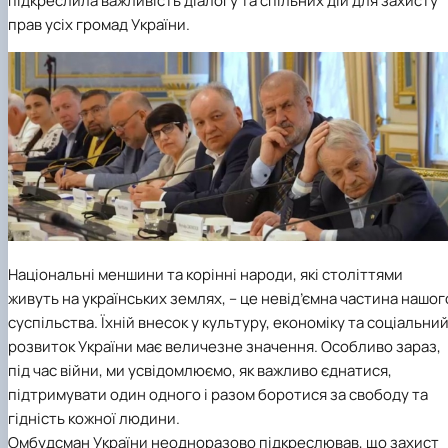
підкреслила важливість діалогу та спільних дій для захисту
прав усіх громад України.
Національні меншини та корінні народи, які століттями
живуть на українських землях, – це невід’ємна частина нашог
суспільства. Їхній внесок у культуру, економіку та соціальни
розвиток України має величезне значення. Особливо зараз,
під час війни, ми усвідомлюємо, як важливо єднатися,
підтримувати один одного і разом боротися за свободу та
гідність кожної людини.
Омбудсман України неодноразово підкреслював, що захист