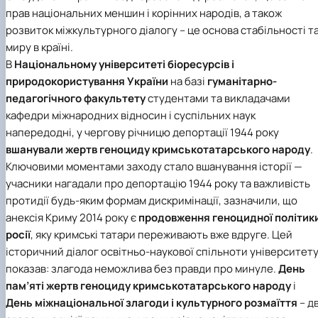
прав національних меншин і корінних народів, а також
розвиток міжкультурного діалогу – це основа стабільності т
миру в країні.
В
Національному університеті біоресурсів і
природокористування України
на базі
гуманітарно-
педагогічного факультету
студентами та викладачами
кафедри міжнародних відносин і суспільних наук
напередодні, у чергову річницю депортації 1944 року
вшанували жертв геноциду кримськотатарського народу
.
Ключовими моментами заходу стало вшанування історії —
учасники нагадали про депортацію 1944 року та важливість
протидії будь-яким формам дискримінації, зазначили, що
анексія Криму 2014 року є
продовження геноцидної політик
росії
, яку кримські татари переживають вже вдруге. Цей
історичний діалог освітньо-наукової спільноти університет
показав: злагода неможлива без правди про минуле.
День
пам’яті жертв геноциду кримськотатарського народу
і
День міжнаціональної злагоди і культурного розмаїття
– дв