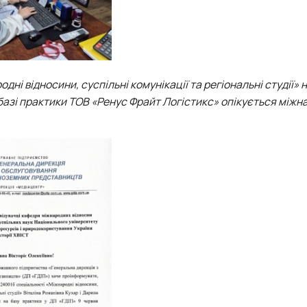
ні відносини, суспільні комунікації та регіональні студії» 
базі практики ТОВ «Ренус Фрайт Логістикс» опікується між