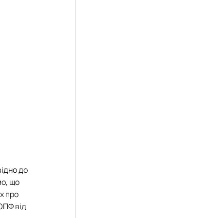
відно до
мо, що
х про
ОПФ від