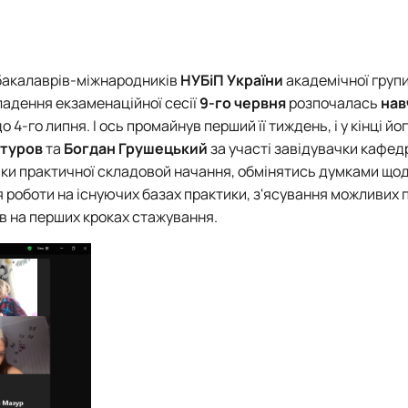
і відносини»
Вибіркові дисципліни за уподобаннями студентів
 відносини»
Електронні навчальні курси кафедри МВіСН
Навчально-методичні матеріали
бакалаврів-міжнародників
НУБіП України
академічної груп
ладення екзаменаційної сесії
9-го червня
розпочалась
нав
о 4-го липня
. І ось промайнув перший її тиждень, і у кінці йо
атуров
та
Богдан Грушецький
за участі завідувачки кафе
умки практичної складовой начання, обмінятись думками що
роботи на існуючих базах практики, з'ясування можливих 
в на перших кроках стажування.