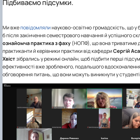
Підбиваємо підсумки.
Як стати бакалавром за спеціальностю С3 «Міжнародн
Practical Training
Головне про дипломатію
Як стати магістром за спеціальностю С3 «Міжнародні
Cultural work
Популярно про маловідоме
Часті запитання та відповіді
Стратегії МЗС України
Ми вже
повідомляли
науково-освітню громадскість, що у
Подготовчі курси до ЄВІ
б після закінчення семестрового навчання й успішного ск
Підготовка до вступу в аспірантуру
ознайомча практика з фаху
(НОПФ), що вона триватиме д
Правила прийому 2026
практиканти й керівники практики від кафедри
Сергій Ас
Контактні дані
Хвіст
зібрались у режимі онлайн, щоб підбити перші підс
Career guidance activities
ефективності вже зробленого, подальшого вдосконалення 
обговорення питань, що вони можуть виникнути у студенті