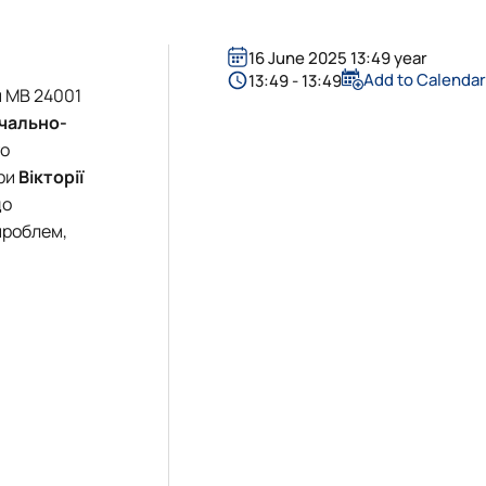
16 June 2025 13:49 year
Add to Calenda
13:49 - 13:49
и МВ 24001
чально-
го
дри
Вікторії
до
проблем,