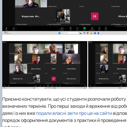
Приємно констатувати, що усі студенти розпочали роботу 
визначених термінів. Про перші заходи й враження від роб
деякі із них вже
подали власні звіти про це на сайти
відпов
порядок оформлення документів з практики й проведення п