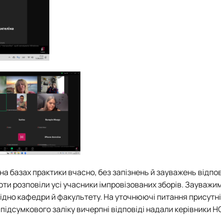
на базах практики вчасно, без запізнень й зауважень відпо
оти розповіли усі учасники імпровізованих зборів. Зауважи
ідно кафедри й факультету. На уточнюючі питання присутні
ідсумкового заліку вичерпні відповіді надали керівники Н