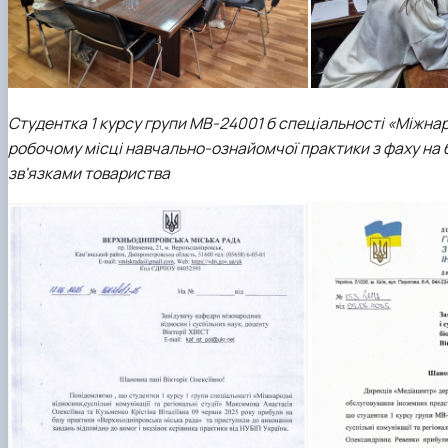
Студентка 1 курсу групи МВ-24001 б спеціальності «Міжнарод
робочому місці навчально-ознайомчої практики з фаху на 
зв'язками товариства