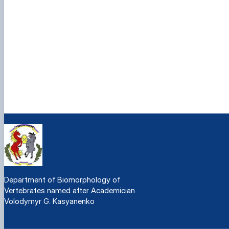
Department of Biomorphology of
Vertebrates named after Academician
Volodymyr G. Kasyanenko