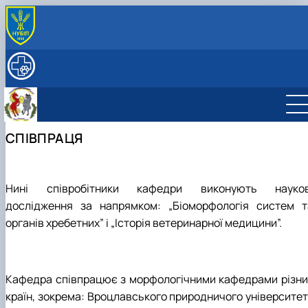
ПРО КАФЕДРУ
Історія (події і дати)
ОСВІТНЯ ДІЯЛЬНІСТЬ
Історія кафедри патологічної анатомії
Навчальна робота
НАУКА
Почесні члени кафедри
Робочі програми і Силабуси дисциплін
Наукова робота
СКЛАД КАФЕДРИ
Галерея кафедри
Навчальні лабораторії
Аспірантура
Працівники кафедри БХ ім. акад. В.Г. Касьяненка
МУЗЕЙ АНАТОМІЇ
СПІВПРАЦЯ
Галерея музею
Навчальна література
Студентські наукові гуртки
СПІВПРАЦЯ
Профорієнтаційна робота
ННВЛ «Центр біоморфологічних технологій»
ДОКУМЕНТИ
Про нас говорять та пишуть
2011 Р. - ...
Нині співробітники кафедри виконують науков
дослідження за напрямком: „Біоморфологія систем т
органів хребетних” і „Історія ветеринарної медицини”.
Кафедра співпрацює з морфологічними кафедрами різни
країн, зокрема: Вроцлавського природничого університет