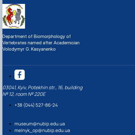
Department of Biomorphology of
Vertebrates named after Academician
Volodymyr G. Kasyanenko
03041, Kyiv, Potekhin str., 16, building
№ 12, room № 220Е
+38 (044) 527-86-24
museum@nubip.edu.ua
melnyk_op@nubip.edu.ua