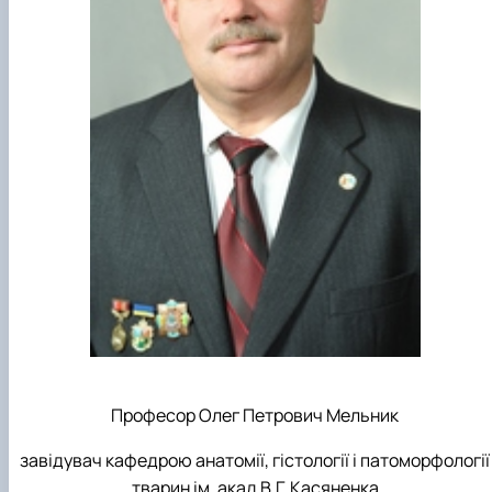
Професор Олег Петрович Мельник
завідувач кафедрою анатомії, гістології і патоморфології
тварин ім. акад В.Г. Касяненка