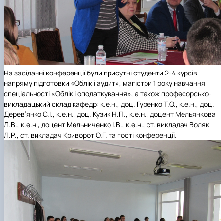
На засіданні конференції були присутні студенти 2-4 курсів
напряму підготовки «Облік і аудит», магістри 1 року навчання
спеціальності «Облік і оподаткування», а також професорсько-
викладацький склад кафедр: к.е.н., доц. Гуренко Т.О., к.е.н., доц.
Дерев’янко С.І., к.е.н., доц. Кузик Н.П., к.е.н., доцент Мельянкова
Л.В., к.е.н., доцент Мельниченко І.В., к.е.н., ст. викладач Воляк
Л.Р., ст. викладач Криворот О.Г. та гості конференції.