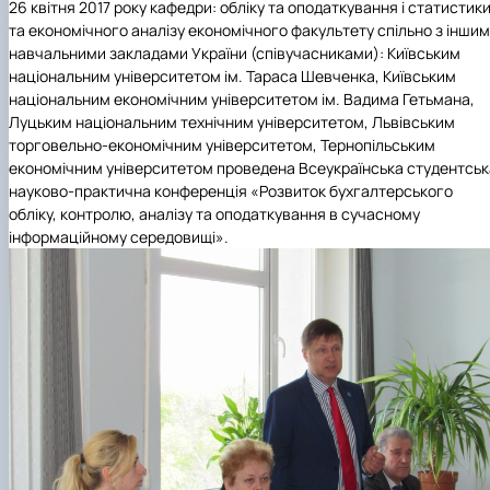
26 квітня 2017 року кафедри: обліку та оподаткування і статистик
та економічного аналізу економічного факультету спільно з інши
навчальними закладами України (співучасниками): Київським
національним університетом ім. Тараса Шевченка, Київським
національним економічним університетом ім. Вадима Гетьмана,
Луцьким національним технічним університетом, Львівським
торговельно-економічним університетом, Тернопільським
економічним університетом проведена Всеукраїнська студентськ
науково-практична конференція «Розвиток бухгалтерського
обліку, контролю, аналізу та оподаткування в сучасному
інформаційному середовищі».