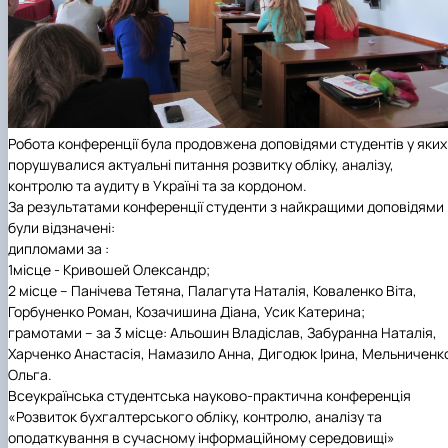
Робота конференції була продовжена доповідями студентів у яких
порушувалися актуальні питання розвитку обліку, аналізу,
контролю та аудиту в Україні та за кордоном.
За результатами конференції студенти з найкращими доповідями
були відзначені:
дипломами за :
1місце - Кривошей Олександр;
2 місце – Панічева Тетяна, Палагута Наталія, Коваленко Віта,
Горбуненко Роман, Козачишина Діана, Усик Катерина;
грамотами – за 3 місце
:
Альошин Владіслав, Забуранна Наталія,
Харченко Анастасія, Намазило Анна, Дигодюк Ірина, Мельниченк
Ольга.
Всеукраїнська студентська науково-практична конференція
«
Розвиток бухгалтерського обліку, контролю, аналізу та
оподаткування в сучасному інформаційному середовищі
»