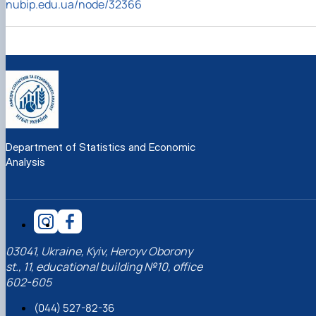
nubip.edu.ua/node/32366
Department of Statistics and Economic
Analysis
03041, Ukraine, Kyiv, Heroyv Oborony
st., 11, educational building №10, office
602-605
(044) 527-82-36