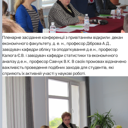
Пленарне засідання конференції з привітанням відкрили: декан
економічного факультету, д. е. н., професор Діброва А.Д.,
завідувач кафедри обліку та оподаткування д.е.н., професор
Калюга Є.В. і завідувач кафедри статистики та економічного
аналізу д.е.н., професор Савчук В.К. В своїх промовах відзначено
важливість проведення подібних заходів для студентів, які
сприяють їх активній участі у наукові роботі.