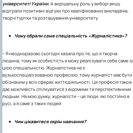
університеті України
. А вирішальну роль у виборі вишу
відіграли позитивні відгуки про кваліфікованих викладачів,
творчі гуртки та розташування університету.
Чому обрали саме спеціальність «Журналістика»?
– Я неодноразово сьогодні казала про те, що я творча
людина, тому як особистість я можу реалізувати себе саме з
цією спеціальністю. Журналістика не є
вузькоспеціалізованою професією, тому журналіст має бути
обізнаним у всіх сферах життєдіяльності. Ця професія також
дає можливість спілкуватися з відомими та перспективними
людьми. На мою думку, журналісти – це люди, які постійно в
русі, а я саме з таких людей.
Чим цікавитеся окрім навчання?