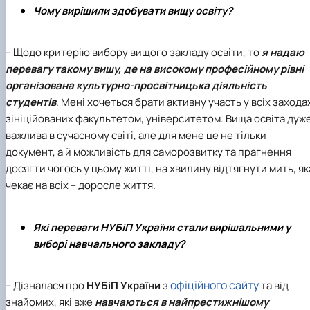
Чому вирішили здобувати вищу освіту?
– Щодо критерію вибору вищого закладу освіти, то
я надаю
перевагу такому вишу, де на високому професійному рівні
організована культурно-просвітницька діяльність
студентів
. Мені хочеться брати активну участь у всіх захода
зініційованих факультетом, університетом. Вища освіта дуж
важлива в сучасному світі, але для мене це не тільки
документ, а й можливість для саморозвитку та прагнення
досягти чогось у цьому житті, на хвилину відтягнути мить, як
чекає на всіх – доросле життя.
Які переваги НУБіП України стали вирішальними у
виборі навчального закладу?
офіційного сайту
– Дізналася про
НУБіП України
з
та від
знайомих, які вже
навчаються в найпрестижнішому