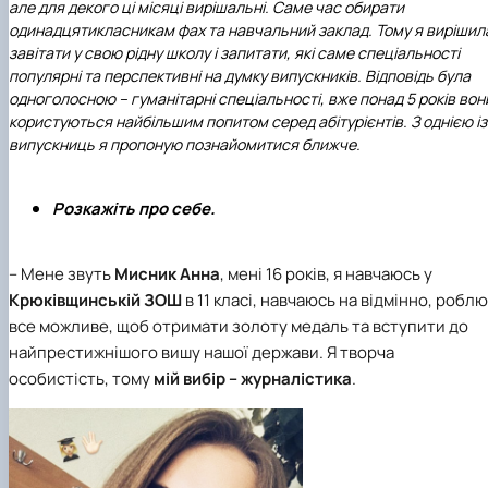
але для декого ці місяці вирішальні. Саме час обирати
одинадцятикласникам фах та навчальний заклад. Тому я вирішил
завітати у свою рідну школу і запитати, які саме спеціальності
популярні та перспективні на думку випускників. Відповідь була
одноголосною – гуманітарні спеціальності, вже понад 5 років вон
користуються найбільшим попитом серед абітурієнтів. З однією із
випускниць я пропоную познайомитися ближче.
Розкажіть про себе.
– Мене звуть
Мисник Анна
, мені 16 років, я навчаюсь у
Крюківщинській ЗОШ
в 11 класі, навчаюсь на відмінно, роблю
все можливе, щоб отримати золоту медаль та вступити до
найпрестижнішого вишу нашої держави. Я творча
особистість, тому
мій вибір – журналістика
.