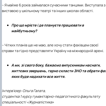
– Я майже 6 років займалася сучасними танцями. Виступала з
виставою у шкільному театрі та інших школах області.
Про що мрієте і де плануєте працювати в
майбутньому?
– Чітких планів ще не маю, але хочу стати фахівцем своєї
справи та гідно представляти Україну на міжнародній арені.
А ми, зі свого боку, бажаємо випускникам наснаги,
життєвих звершень, гарно скласти ЗНО та обрати фах
яких буде надихати все життя.
Інтерв’юер: Ольга Галата,
студентка 1 курсу гуманітарно-педагогічного факультету
спеціальності «Журналістика»