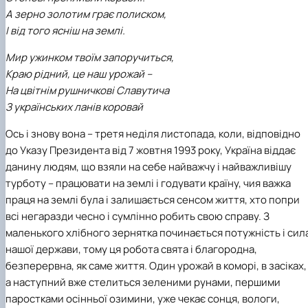
А зерно золотим грає полиском,
І від того ясніш на землі.
Мир ужинком твоїм запоручиться,
Краю рідний, це наш урожай –
На цвітнім рушничкові Славутича
З українських ланів коровай
Ось і знову вона – третя неділя листопада, коли, відповідно
до Указу Президента від 7 жовтня 1993 року, Україна віддає
данину людям, що взяли на себе найважчу і найважливішу
турботу – працювати на землі і годувати країну, чия важка
праця на землі була і залишається сенсом життя, хто попри
всі негаразди чесно і сумлінно робить свою справу. З
маленького хлібного зернятка починається потужність і сил
нашої держави, тому ця робота свята і благородна,
безперервна, як саме життя. Один урожай в коморі, в засіках,
а наступний вже стелиться зеленими рунами, першими
паростками осінньої озимини, уже чекає сонця, вологи,