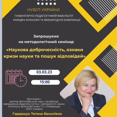
Scientific club «Філософські проблеми
міжособистісної та міжгрупової комунікаці…
Scientific club «Історія держави і права України»