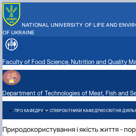
NATIONAL UNIVERSITY OF LIFE AND ENV
OF UKRAINE
Faculty of Food Science, Nutrition and Quality
Department of Technologies of Meat, Fish and S
ПРО КАФЕДРУ
СПІВРОБІТНИКИ КАФЕДРИ
ОСВІТНЯ ДІЯЛЬ
Здобутки кафедри
Перелік дисциплін
Наукові гуртки
ВСТУП - 2025: Абітурієнту
ОПП "Харчові технології"
Міжнародна діяльність
Спеціальність G 13 "Харчові технології"
Навчальне та наукове видання кафедри
Профорієнтаційні заходи
ОПП "Технології зберігання, консервування та перероб
Природокористування і якість життя - по
Відеородзинки
Організація практик студентів
ОПП "Технології зберігання та переробки риби і мореп