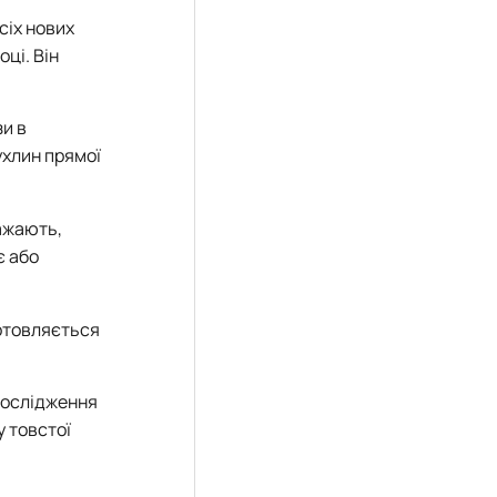
сіх нових
оці. Він
зи в
ухлин прямої
важають,
є або
готовляється
дослідження
у товстої