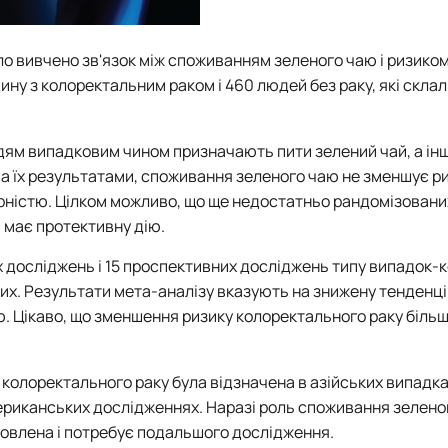
о вивчено зв'язок між споживанням зеленого чаю і ризико
ину з колоректальним раком і 460 людей без раку, які скла
ям випадковим чином призначають пити зелений чай, а інш
 їх результатами, споживання зеленого чаю не зменшує р
рністю. Цілком можливо, що ще недостатньо рандомізовани
 має протективну дію.
х досліджень і 15 проспективних досліджень типу випадок-
них. Результати мета-аналізу вказують на знижену тенденц
ю. Цікаво, що зменшення ризику колоректального раку біль
 колоректального раку була відзначена в азійських випадка
ериканських дослідженнях.
Наразі роль споживання зелено
овлена і потребує подальшого дослідження.