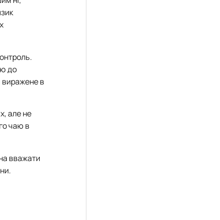
изик
х
контроль.
ію до
ш виражене в
х, але не
го чаю в
жна вважати
ни.