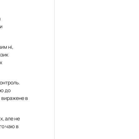
м
ли
им ні,
изик
х
контроль.
ію до
ш виражене в
х, але не
го чаю в