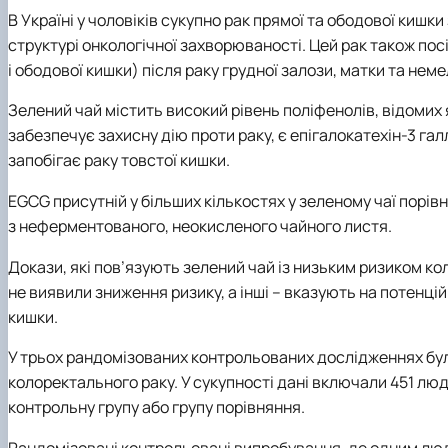
В Україні у чоловіків cукупно рак прямої та ободової кишк
структурі онкологічної захворюваності. Цей рак також пос
і ободової кишки) після раку грудної залози, матки та не
Зелений чай містить високий рівень поліфенолів, відомих 
забезпечує захисну дію проти раку, є епігалокатехін-3 га
запобігає раку товстої кишки.
EGCG присутній у більших кількостях у зеленому чаї порів
з неферментованого, неокисленого чайного листя.
Докази, які пов’язують зелений чай із низьким ризиком к
не виявили зниження ризику, а інші – вказують на потенці
кишки.
У трьох рандомізованих контрольованих дослідженнях бул
колоректального раку.
У сукупності дані включали 451 люд
контрольну групу або групу порівняння.
Рандомізовані контрольовані випробування, де одним люд