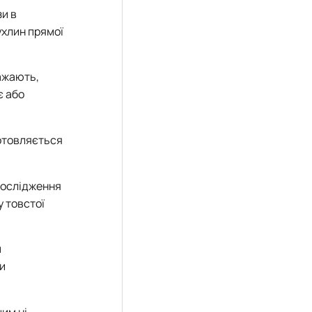
зи в
ухлин прямої
важають,
є або
готовляється
дослідження
у товстої
м
ли
им ні,