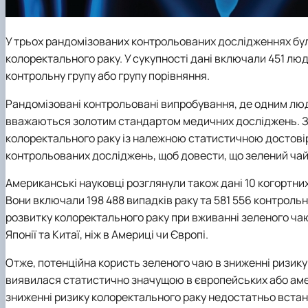
У трьох рандомізованих контрольованих дослідженнях бул
колоректального раку.
У сукупності дані включали 451 люд
контрольну групу або групу порівняння.
Рандомізовані контрольовані випробування, де одним люд
вважаються золотим стандартом медичних досліджень. За
колоректального раку із належною статистичною достові
контрольованих досліджень, щоб довести, що зелений чай
Американські науковці розглянули також дані 10 когортни
Вони включали 198 488 випадків раку та 581 556 контроль
розвитку колоректального раку при вживанні зеленого ча
Японії та Китаї, ніж в Америці чи Європі.
Отже, потенційна користь зеленого чаю в зниженні ризику
виявилася статистично значущою в європейських або ам
зниженні ризику колоректального раку недостатньо встан