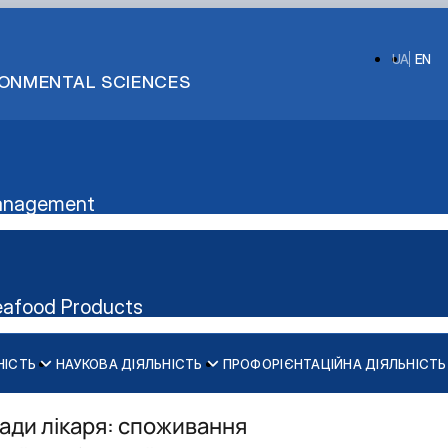
UA
EN
IRONMENTAL SCIENCES
 Management
eafood Products
НІСТЬ
НАУКОВА ДІЯЛЬНІСТЬ
ПРОФОРІЄНТАЦІЙНА ДІЯЛЬНІСТЬ
Аудиторний фонд
ки м'яса"
ради лікаря: споживання
родуктів"