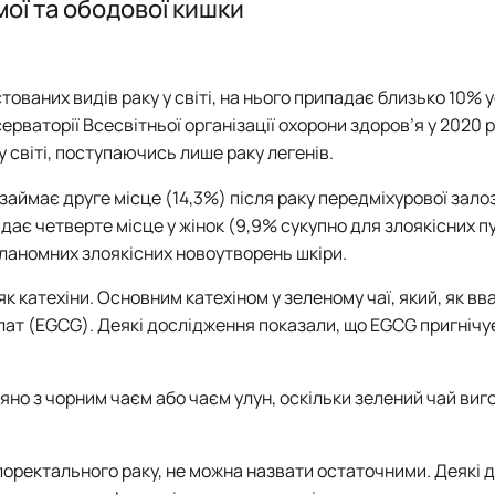
мої та ободової кишки
нки факультету
тованих видів раку у світі, на нього припадає близько 10% у
ерваторії Всесвітньої організації охорони здоров’я у 2020 р
 світі, поступаючись лише раку легенів.
и займає друге місце (14,3%) після раку передміхурової зало
ідає четверте місце у жінок (9,9% сукупно для злоякісних п
меланомних злоякісних новоутворень шкіри.
як катехіни. Основним катехіном у зеленому чаї, який, як в
ллат (EGCG). Деякі дослідження показали, що EGCG пригнічу
няно з чорним чаєм або чаєм улун, оскільки зелений чай ви
олоректального раку, не можна назвати остаточними.
Деякі 