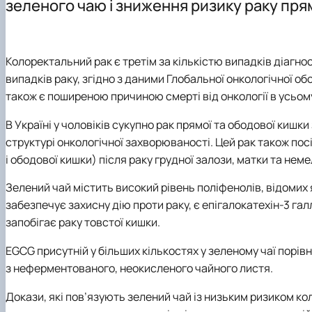
зеленого чаю і зниження ризику раку пря
Матеріально-технічна база
Робочі навчальні програми
Рада роботодавців
Графік навчальної та виробничої практики
Відповідальна за інформаційне наповнення веб-сторі
Підготовка магістерських робіт
Колоректальний рак є третім за кількістю випадків діагнос
випадків раку, згідно з даними Глобальної онкологічної обс
також є поширеною причиною смерті від онкології в усьому
В Україні у чоловіків cукупно рак прямої та ободової кишк
структурі онкологічної захворюваності. Цей рак також пос
і ободової кишки) після раку грудної залози, матки та не
Зелений чай містить високий рівень поліфенолів, відомих 
забезпечує захисну дію проти раку, є епігалокатехін-3 га
запобігає раку товстої кишки.
EGCG присутній у більших кількостях у зеленому чаї порів
з неферментованого, неокисленого чайного листя.
Докази, які пов’язують зелений чай із низьким ризиком к