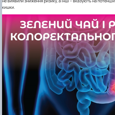
не виявили зниження ризику, а інші – вказують на потенці
кишки.