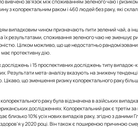
о вивчено зв'язок між споживанням зеленого чаю і ризико
ину з колоректальним раком і 460 людей без раку, які скла
ям випадковим чином призначають пити зелений чай, а інш
 їх результатами, споживання зеленого чаю не зменшує р
рністю. Цілком можливо, що ще недостатньо рандомізовани
 має протективну дію.
х досліджень і 15 проспективних досліджень типу випадок-
них. Результати мета-аналізу вказують на знижену тенденц
ю. Цікаво, що зменшення ризику колоректального раку біль
 колоректального раку була відзначена в азійських випадка
ериканських дослідженнях.
Колоректальний рак є третім за 
адає близько 10% усіх нових випадків раку, згідно з даними 
 здоров’я у 2020 році. Він також є поширеною причиною смер