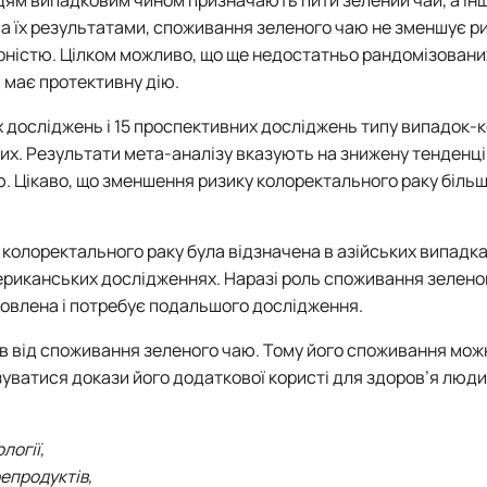
 їх результатами, споживання зеленого чаю не зменшує р
рністю. Цілком можливо, що ще недостатньо рандомізовани
 має протективну дію.
х досліджень і 15 проспективних досліджень типу випадок-
них. Результати мета-аналізу вказують на знижену тенденц
ю. Цікаво, що зменшення ризику колоректального раку біль
 колоректального раку була відзначена в азійських випадка
ериканських дослідженнях.
Наразі роль споживання зелено
овлена і потребує подальшого дослідження.
тів від споживання зеленого чаю. Тому його споживання мо
зуватися докази його додаткової користі для здоров’я люди
логії,
репродуктів,