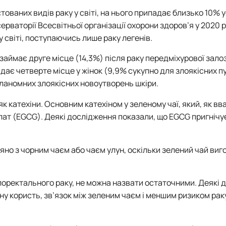
тованих видів раку у світі, на нього припадає близько 10% у
ерваторії Всесвітньої організації охорони здоров’я у 2020 р
 світі, поступаючись лише раку легенів.
и займає друге місце (14,3%) після раку передміхурової зало
ідає четверте місце у жінок (9,9% сукупно для злоякісних п
меланомних злоякісних новоутворень шкіри.
як катехіни. Основним катехіном у зеленому чаї, який, як в
ллат (EGCG). Деякі дослідження показали, що EGCG пригнічу
няно з чорним чаєм або чаєм улун, оскільки зелений чай ви
олоректального раку, не можна назвати остаточними.
Деякі 
йну користь, зв’язок між зеленим чаєм і меншим ризиком рак