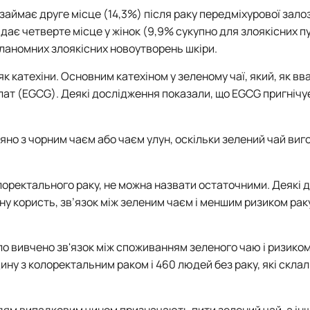
и займає друге місце (14,3%) після раку передміхурової зало
ідає четверте місце у жінок (9,9% сукупно для злоякісних п
меланомних злоякісних новоутворень шкіри.
як катехіни. Основним катехіном у зеленому чаї, який, як в
ллат (EGCG). Деякі дослідження показали, що EGCG пригнічу
няно з чорним чаєм або чаєм улун, оскільки зелений чай ви
олоректального раку, не можна назвати остаточними.
Деякі 
йну користь, зв’язок між зеленим чаєм і меншим ризиком рак
о вивчено зв'язок між споживанням зеленого чаю і ризико
ину з колоректальним раком і 460 людей без раку, які скла
ям випадковим чином призначають пити зелений чай, а інш