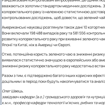
вважаються золотим стандартом медичних досліджень. За
колоректального раку із належною статистичною достові
контрольованих досліджень, щоб довести, що зелений чай
Американські науковці розглянули також дані 10 когортни
Вони включали 198 488 випадків раку та 581 556 контроль
розвитку колоректального раку при вживанні зеленого ча
Японії та Китаї, ніж в Америці чи Європі.
Отже, потенційна користь зеленого чаю в зниженні ризику
виявилася статистично значущою в європейських або ам
зниженні ризику колоректального раку недостатньо встан
Разом з тим, є підтверджено багато інших корисних ефек
доцільним і в період поки будуть накопичуватися та аналі
Олег Швець,
завідувач кафедри (в.о.) громадського здоров'я та нутриціо
к.м.н., професор кафедри технології м'ясних, рибних та мо