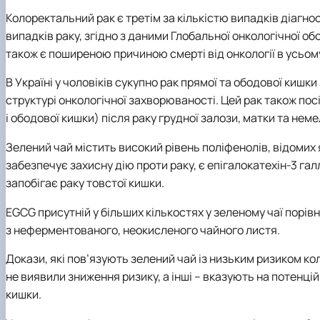
Колоректальний рак є третім за кількістю випадків діагнос
випадків раку, згідно з даними Глобальної онкологічної обс
також є поширеною причиною смерті від онкології в усьому
В Україні у чоловіків cукупно рак прямої та ободової кишк
структурі онкологічної захворюваності. Цей рак також пос
і ободової кишки) після раку грудної залози, матки та не
Зелений чай містить високий рівень поліфенолів, відомих 
забезпечує захисну дію проти раку, є епігалокатехін-3 га
запобігає раку товстої кишки.
EGCG присутній у більших кількостях у зеленому чаї порів
з неферментованого, неокисленого чайного листя.
Докази, які пов’язують зелений чай із низьким ризиком к
не виявили зниження ризику, а інші – вказують на потенці
кишки.