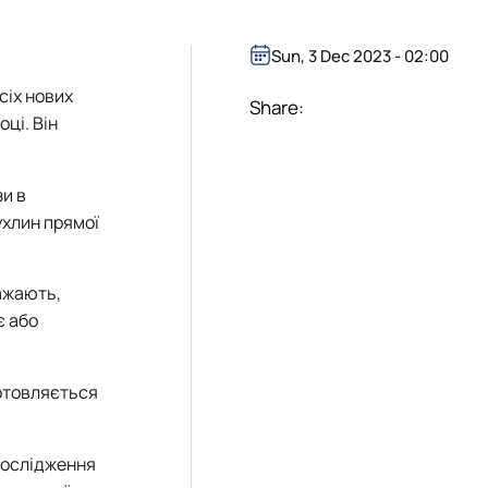
Sun, 3 Dec 2023 - 02:00
сіх нових
Share:
оці. Він
зи в
ухлин прямої
важають,
є або
готовляється
дослідження