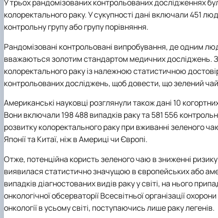
У трьох рандомізованих контрольованих дослідженнях бул
колоректального раку.
У сукупності дані включали 451 люд
контрольну групу або групу порівняння.
Рандомізовані контрольовані випробування, де одним люд
вважаються золотим стандартом медичних досліджень. За
колоректального раку із належною статистичною достові
контрольованих досліджень, щоб довести, що зелений чай
Американські науковці розглянули також дані 10 когортни
Вони включали 198 488 випадків раку та 581 556 контроль
розвитку колоректального раку при вживанні зеленого ча
Японії та Китаї, ніж в Америці чи Європі.
Отже, потенційна користь зеленого чаю в зниженні ризику
виявилася статистично значущою в європейських або ам
випадків діагностованих видів раку у світі, на нього прип
онкологічної обсерваторії Всесвітньої організації охорони
онкології в усьому світі, поступаючись лише раку легенів.