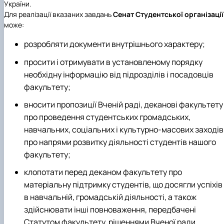
України.
Для реалізації вказаних завдань
Сенат Студентської організації
може:
розробляти документи внутрішнього характеру;
просити і отримувати в установленому порядку
необхідну інформацію від підрозділів і посадовців
факультету;
вносити пропозиції Вченій раді, деканові факультету
про проведення студентських громадських,
навчальних, соціальних і культурно-масових заходів 
про напрями розвитку діяльності студентів нашого
факультету;
клопотати перед деканом факультету про
матеріальну підтримку студентів, що досягли успіхів
в навчальній, громадській діяльності, а також
здійснювати інші повноваження, передбачені
Статутом факультету, рішеннями Вченої ради,