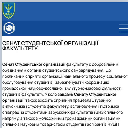
ABOUT FACULTY
Нistory of the faculty
DEPARTMENTS
Administration
EDUCATIONAL ACTIVITIES
СЕНАТ СТУДЕНТСЬКОЇ ОРГАНІЗАЦІЇ
Bachelor's degree
ENROLLMENT
ФАКУЛЬТЕТУ
Master's degree
General information
INTERNATIONAL ACTIVITIES
Розклад
Bachelor's degree
International partners
ACADEMIC COUNCIL
Сенат Студентської організації
факультету є добровільним
Підготовка аспірантів
Master's degree
Double Degree Programs
EMPLOYERS' COUNCIL
об’єднанням органів студентського самоврядування, що
Науково-дослідна робота
PhD
English speaking MSc Program in Management
покликаний сприяти організації навчального процесу, соціальног
Практичне навчання
обслуговування студентів і забезпечувати координацію
Виховна та спортивна робота
громадської, науково-дослідної і культурно-масової діяльності
Сенат студентської організації факультету
студентів факультету. У коло завдань
Сенату Студентської
Стипендія
організації
також входить сприяння працевлаштуванню
випускників і студентів факультету, встановлення і підтримка
співпраці із студентами зарубіжних факультетів і ВНЗ спільного
напряму, а також з молодіжними громадськими організаціями
спільно з Науковим товариством студентів і аспірантів НУБіП