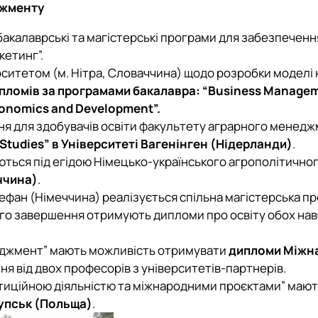
джменту
акалаврські та магістерські програми для забезпеченн
кетинг”.
итетом (м. Нітра, Словаччина) щодо розробки моделі н
ломів за програмами бакалавра: “Business Managemen
Economics and Development”.
ня для здобувачів освіти факультету аграрного менедж
tudies” в Університеті Вагенінген (Нідерланди)
.
ються під егідою Німецько-українського агрополітичног
ччина)
.
ефан (Німеччина) реалізується спільна магістерська п
ного завершення отримують дипломи про освіту обох нав
еджмент” мають можливість отримувати
дипломи Міжна
 від двох професорів з університетів-партнерів.
естиційною діяльністю та міжнародними проєктами” ма
лупськ (Польща)
.