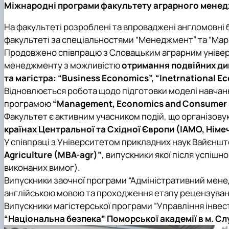
Міжнародні програми
факультету аграрного мене
На факультеті розроблені та впроваджені англомовні б
факультеті за спеціальностями “Менеджмент” та “Мар
Продовжено співпрацю з Словацьким аграрним універс
менеджменту з можливістю
отримання подвійних дип
та магістра: “Business Economics”, “Inetrnational 
Відновлюється робота щодо підготовки моделі навчан
програмою
“Management, Economics and Consumer S
Факультет є активним учасником подій, що організову
країнах Центральної та Східної Європи (ІАМО, Німе
У співпраці з Університетом прикладних наук Вайєншт
Agriculture (MBA-agr)”
, випускники якої після успіш
виконаних вимог).
Випускники заочної програми “Адміністративний мен
англійською мовою та проходження етапу рецензування
Випускники магістерської програми “Управління інв
“Національна безпека” Поморської академії в м. С