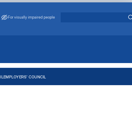
For visually impaired people
IL
EMPLOYERS' COUNCIL