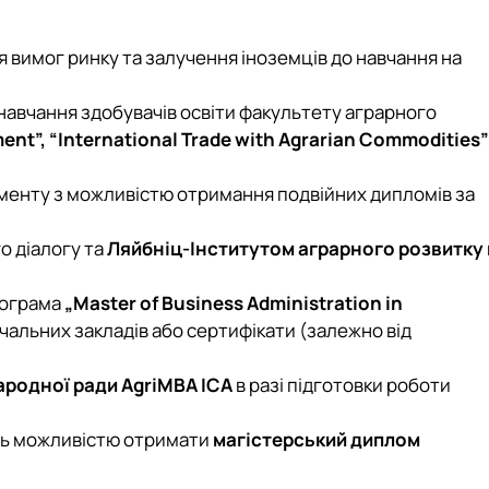
я вимог ринку та залучення іноземців до навчання на
авчання здобувачів освіти факультету аграрного
t”, “International Trade with Agrarian Commodities”
менту з можливістю отримання подвійних дипломів за
о діалогу та
Ляйбніц-Інститутом аграрного розвитку 
рограма
„Master of Business Administration in
чальних закладів або сертифікати (залежно від
родної ради AgriМВА ІСА
в разі підготовки роботи
ють можливістю отримати
магістерський диплом