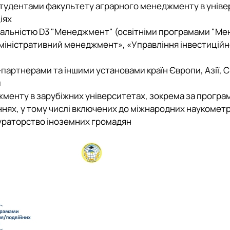
 студентами факультету аграрного менеджменту в унів
іях
ціальністю D3 "Менеджмент" (освітніми програмами "М
міністративний менеджмент», «Управління інвестиційн
партнерами та іншими установами країн Європи, Азії, 
й
жменту в зарубіжних університетах, зокрема за прогр
ннях, у тому числі включених до міжнародних наукометр
кураторство іноземних громадян