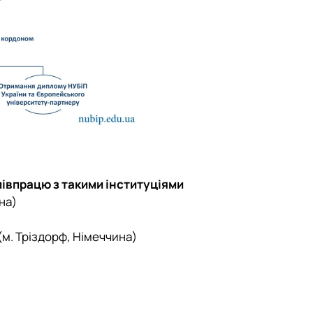
івпрацю з такими інституціями
на)
м. Тріздорф, Німеччина)