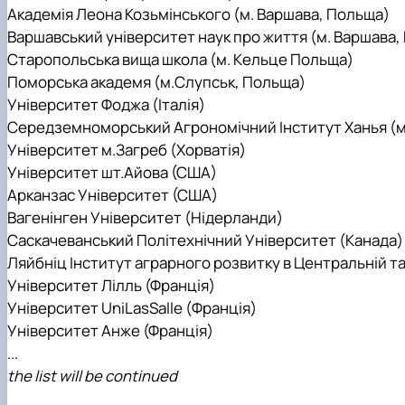
Академія Леона Козьмінського (м. Варшава, Польща)
Варшавський університет наук про життя (м. Варшава,
Старопольська вища школа (м. Кельце Польща)
Поморська академя (м.Слупськ, Польща)
Університет Фоджа (Італія)
Середземноморський Агрономічний Інститут Ханья (м.
Університет м.Загреб (Хорватія)
Університет шт.Айова (США)
Арканзас Університет (США)
Вагенінген Університет (Нідерланди)
Саскачеванський Політехнічний Університет (Канада)
Ляйбніц Інститут аграрного розвитку в Центральній та
Університет Лілль (Франція)
Університет UniLasSalle (Франція)
Університет Анже (Франція)
...
the list will be continued