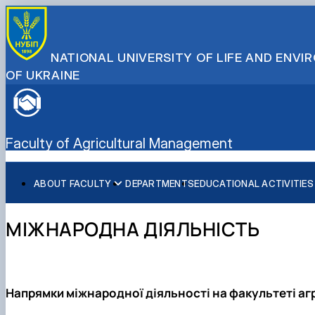
NATIONAL UNIVERSITY OF LIFE AND ENV
OF UKRAINE
Faculty of Agricultural Management
ABOUT FACULTY
DEPARTMENTS
EDUCATIONAL ACTIVITIES
Нistory of the faculty
Bachelor's degree
General information
International partners
Administration
Master's degree
Bachelor's degree
Double Degree Programs
МІЖНАРОДНА ДІЯЛЬНІСТЬ
Розклад
Master's degree
English speaking MSc Program in Management
Підготовка аспірантів
PhD
Науково-дослідна робота
Практичне навчання
Напрямки міжнародної діяльності на факультеті а
Виховна та спортивна робота