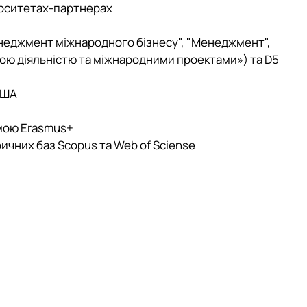
ерситетах-партнерах
енеджмент міжнародного бізнесу", "Менеджмент",
ою діяльністю та міжнародними проектами») та D5
США
амою Erasmus+
ичних баз Scopus та Web of Sciense