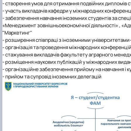
- створення умов для отримання подвійних дипломів
Сенат студентської організації факультету
- участь викладачів кафедри у міжнародних конференц
Стипендія
- забезпечення навчання іноземних студентів за спе
«Менеджмент зовнішньоекономічної діяльності» , «Ад
"Маркетинг"
- розширення співпраці з іноземними університетами-
- організація та проведення міжнародних конференці
- стажування викладачів факультету аграрного менед
- розміщення наукових публікацій у міжнародних вида
- організаційне забезпечення прийому на навчання і 
- прийом та супровід іноземних делегацій