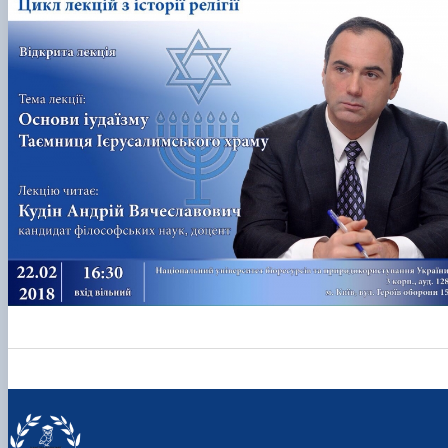
Scientific club «Філософські проблеми
міжособистісної та міжгрупової комунікаці…
Scientific club «Історія держави і права України»