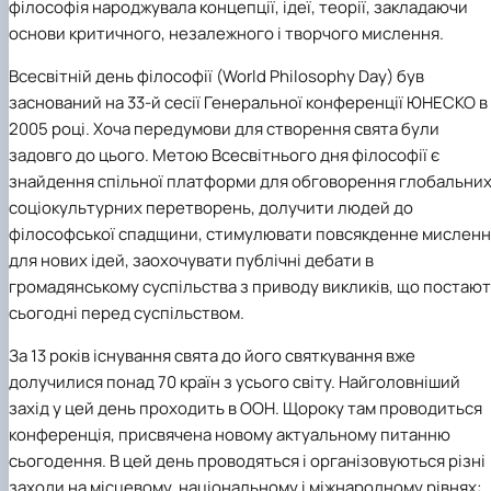
філософія народжувала концепції, ідеї, теорії, закладаючи
основи критичного, незалежного і творчого мислення.
Всесвітній день філософії (World Philosophy Day) був
заснований на 33-й сесії Генеральної конференції ЮНЕСКО в
2005 році. Хоча передумови для створення свята були
задовго до цього. Метою Всесвітнього дня філософії є
знайдення спільної платформи для обговорення глобальни
соціокультурних перетворень, долучити людей до
філософської спадщини, стимулювати повсякденне мисленн
для нових ідей, заохочувати публічні дебати в
громадянському суспільства з приводу викликів, що постаю
сьогодні перед суспільством.
За 13 років існування свята до його святкування вже
долучилися понад 70 країн з усього світу. Найголовніший
захід у цей день проходить в ООН. Щороку там проводиться
конференція, присвячена новому актуальному питанню
сьогодення. В цей день проводяться і організовуються різні
заходи на місцевому, національному і міжнародному рівнях: