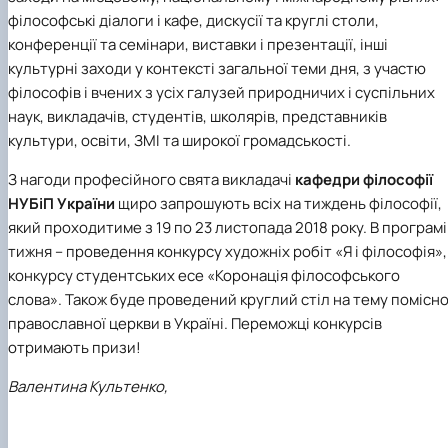
філософські діалоги і кафе, дискусії та круглі столи,
конференції та семінари, виставки і презентації, інші
культурні заходи у контексті загальної теми дня, з участю
філософів і вчених з усіх галузей природничих і суспільних
наук, викладачів, студентів, школярів, представників
культури, освіти, ЗМІ та широкої громадськості.
З нагоди професійного свята викладачі
кафедри філософії
НУБіП України
щиро запрошують всіх на тиждень філософії,
який проходитиме з 19 по 23 листопада 2018 року. В програмі
тижня – проведення конкурсу художніх робіт «Я і філософія»,
конкурсу студентських есе «Коронація філософського
слова». Також буде проведений круглий стіл на тему помісно
православної церкви в Україні. Переможці конкурсів
отримають призи!
Валентина Культенко,