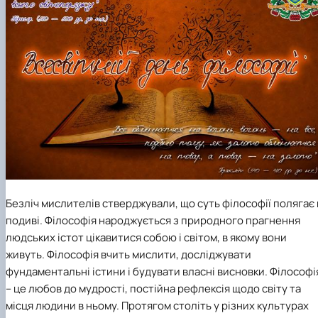
Scientific club «Філософські проблеми
міжособистісної та міжгрупової комунікаці…
Scientific club «Історія держави і права України»
Безліч мислителів стверджували, що суть філософії полягає 
подиві. Філософія народжується з природного прагнення
людських істот цікавитися собою і світом, в якому вони
живуть. Філософія вчить мислити, досліджувати
фундаментальні істини і будувати власні висновки. Філософі
– це любов до мудрості, постійна рефлексія щодо світу та
місця людини в ньому. Протягом століть у різних культурах