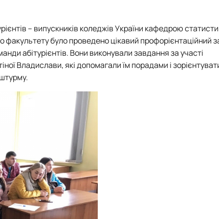
Плани роботи
Відзнаки
Звіти та результати діяльності
Плани роботи
турієнтів – випускників коледжів України кафедрою статисти
Звіти та результати діяльності
о факультету було проведено цікавий профорієнтаційний за
манди абітурієнтів. Вони виконували завдання за участі
ітіної Владислави
, які допомагали їм порадами і зорієнтуват
 штурму.