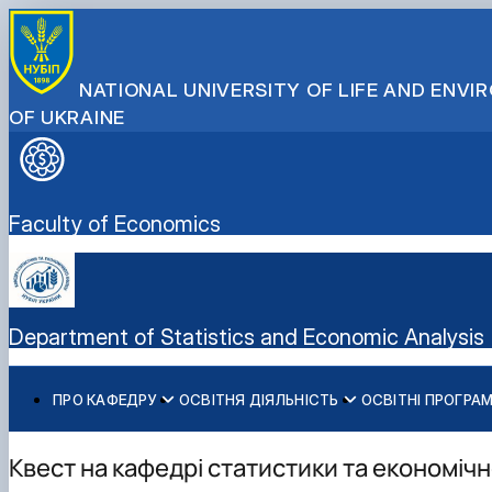
NATIONAL UNIVERSITY OF LIFE AND ENV
OF UKRAINE
Faculty of Economics
Department of Statistics and Economic Analysis
ПРО КАФЕДРУ
ОСВІТНЯ ДІЯЛЬНІСТЬ
ОСВІТНІ ПРОГРА
Історія кафедри
Робочі програми дисциплін
ОС «Бакалавр» ОП «Бізнес-аналіз і облік»
Тематика наукових робіт кафедри
Фундатор кафедри
Вибіркові дисципліни
ОС PhD ОП «Облік і оподаткування»
Науковий гурток "Бізнес аналітика"
Квест на кафедрі статистики та економічн
Основні напрями роботи
Інформація для магістрів
Науковий гурток “Цифрова статистика”