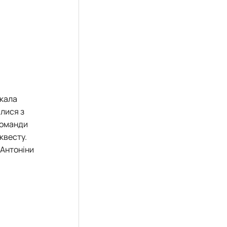
икала
лися з
команди
квесту.
 Антоніни