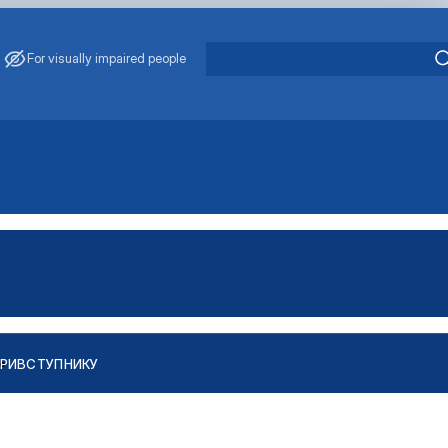
For visually impaired people
РИ
ВСТУПНИКУ