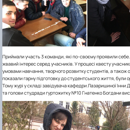
Приймали участь 3 команди, які по-своєму проявили себе.
жвавий інтерес серед учасників. У процесі квесту учасни
умовами навчання, творчого розвитку студентів, а також 
показали гарну підготовку до студентського життя, були 
Тому журі у складі завідувача кафедри Лазаришиної Інни 
та голови студради гуртожитку №10 Гнатенко Богдани вис