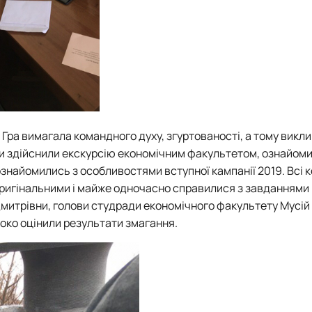
 Гра вимагала командного духу, згуртованості, а тому викл
ки здійснили екскурсію економічним факультетом, ознайоми
ознайомились з особливостями вступної кампанії 2019. Всі 
оригінальними і майже одночасно справилися з завданнями 
Дмитрівни, голови студради економічного факультету Мусій
око оцінили результати змагання.