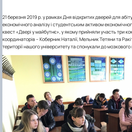
ННЛ біоеконометрики та дейтамайнінгу
Практична підготовка
Науково-практичні конференції, круглі столи, семінари
Скринька довіри
Наукові проекти
21 березня 2019 р. у рамках Дня відкритих дверей для абі
економічного аналізу і студентським активом економічног
квест «Двері у майбутнє», у якому прийняли участь три ко
координаторів –
Коберник Наталії, Мельник Тетяни та Рак
території нашого університету та спонукали до мозкового