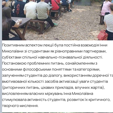
Позитивним аспектом лекції була постійна взаємодія Інни
Миколаївни зі студентами як рівноправними партнерами,
суб’єктами спільної навчально-пізнавальної діяльності.
Постановкою проблемних питань, ознайомленням з
основними філософськими поняттями та категоріями,
залученням студентів до діалогу, використанням доречної т
вмотивованої кількості засобів активізації уваги студентів
(риторичних питань, цікавих прикладів, влучних жартів),
висловленням власних міркувань Інна Миколаївна
стимулювала активність студентів, розвиток їх критичного,
творчого мислення.