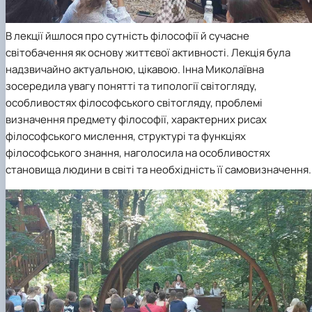
В лекції йшлося про сутність філософії й сучасне
світобачення як основу життєвої активності. Лекція була
надзвичайно актуальною, цікавою. Інна Миколаївна
зосередила увагу понятті та типології світогляду,
особливостях філософського світогляду, проблемі
визначення предмету філософії, характерних рисах
філософського мислення, структурі та функціях
філософського знання, наголосила на особливостях
становища людини в світі та необхідність її самовизначення.