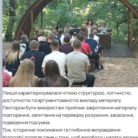
Лекція характеризувалася чіткою структурою, логічністю,
доступністю та аргументованістю викладу матеріалу.
Лектором були використані прийоми закріплення матеріалу 
повторення, запитання на перевірку розуміння, засвоєння,
підведення підсумків.
Тож, історичне покликання та глибинне виправдання
філософії полягає саме у тому, щоб виробити і надати людин