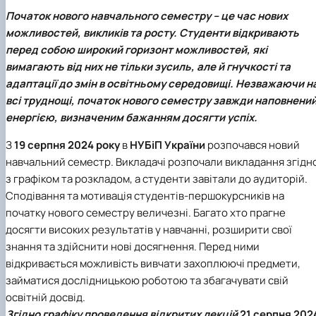
Scientific club «Філософські проблеми
Початок нового навчального семестру – це час нових
міжособистісної та міжгрупової комунікаці…
можливостей, викликів та росту. Студенти відкривають
Scientific club «Історія держави і права України»
перед собою широкий горизонт можливостей, які
вимагають від них не тільки зусиль, але й гнучкості та
адаптації до змін в освітньому середовищі. Незважаючи н
всі труднощі, початок нового семестру завжди наповнени
енергією, визначеним бажанням досягти успіх.
З
1
9 серпня 2024 року
в
НУБіП України
розпочався новий
навчальний семестр. Викладачі розпочали викладання згідн
з графіком та розкладом, а студенти завітали до аудиторій.
Сподівання та мотивація студентів-першокурсників на
початку нового семестру величезні. Багато хто прагне
досягти високих результатів у навчанні, розширити свої
знання та здійснити нові досягнення. Перед ними
відкривається можливість вивчати захоплюючі предмети,
займатися дослідницькою роботою та збагачувати свій
освітній досвід.
Згідно графіку проведення відкритих лекцій
21 серпня 202