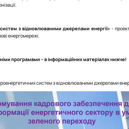
нізації.
 систем з відновлюваними джерелами енергії»
- проект
фрові енергомережі.
тніми програмами – в інформаційних матеріалах нижче!
троенергетичних систем з відновлюваними джерелами енерг