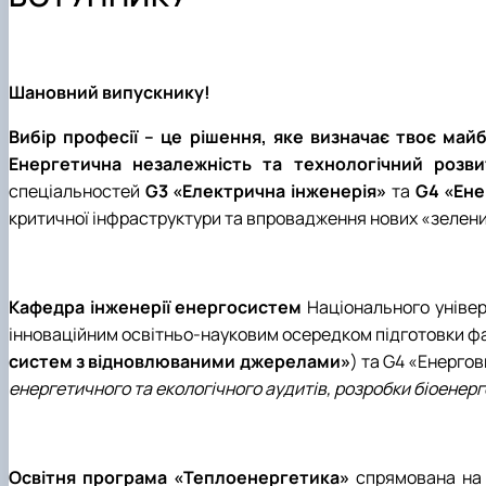
Навчально-допоміжний персонал кафедри
Навчальні матеріали
Наукові гуртки
Співпраця
Академія HERZ
Аспіранти
Конференції
Наукові досягнення
Шановний випускнику!
Науково-дослідна лабораторія
Вибір професії – це рішення, яке визначає твоє май
Енергетична незалежність та технологічний розв
спеціальностей
G3 «Електрична інженерія»
та
G4 «Ен
критичної інфраструктури та впровадження нових «зелених»
Кафедра інженерії енергосистем
Національного універ
інноваційним освітньо-науковим осередком підготовки фа
систем з відновлюваними джерелами»
) та G4 «Енерго
енергетичного та екологічного аудитів, розробки біоенер
Освітня програма «Теплоенергетика»
спрямована на 