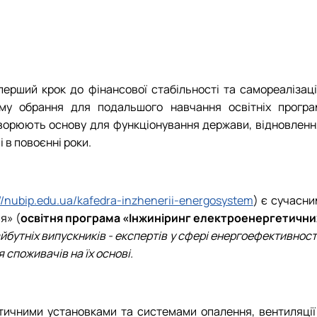
я
ерший крок до фінансової стабільності та самореалізації
у обрання для подальшого навчання освітніх програ
створюють основу для функціонування держави, відновленн
 в повоєнні роки.
//nubip.edu.ua/kafedra-inzhenerii-energosystem
) є сучасни
я» (
освітня програма «Інжиніринг електроенергетични
йбутніх випускників - експертів у сфері енергоефективност
споживачів на їх основі.
тичними установками та системами опалення, вентиляції 