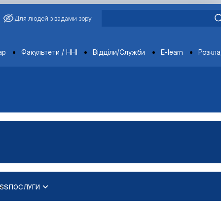
Для людей з вадами зору
ments
ар
Факультети / ННІ
Відділи/Служби
E-learn
Розкл
ESS
ПОСЛУГИ