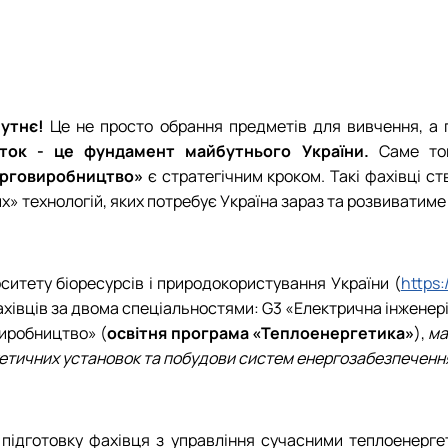
G4.02 "Теплоенергетика", ОС "Магістр"
Навчальні матеріали "Теплоенергетика" 2025-2026 н.р.
Системи діагностики, контролю та захисту електрообладнанн
G3 "Електрична інженерія", ОС "Магістр"
Навчальні матеріали "Електроенергетика" 2024-2025 н.р.
Винахідник – електротехнік
G3/G7 Міждисциплінарна, ОС "Магістр"
Навчальні матеріали "Теплоенергетика" 2024-2025 н.р.
Навчальні та виробнічі практики - "Електроенергетика"
Навчальні та виробничі практики - "Теплоенергетика"
бутнє!
Це не просто обрання предметів для вивчення, а п
Вибіркові дисципліни
иток - це фундамент майбутнього України.
Саме том
ерговиробництво»
є стратегічним кроком. Такі фахівці 
 технологій, яких потребує Україна зараз та розвиватиме і
ситету біоресурсів і природокористування України (
https:
хівців за двома спеціальностями: G3 «Електрична інженері
виробництво» (
освітня програма «Теплоенергетика»
),
ма
гетичних установок та побудови систем енергозабезпечення 
підготовку фахівця з управління сучасними теплоенерге