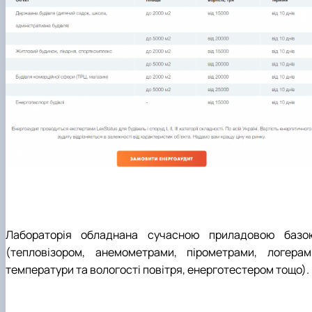
Лабораторія обладнана сучасною приладовою базо
(тепловізором, анемометрами, пірометрами, логерам
температури та вологості повітря, енерготестером тощо).