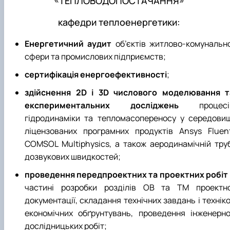
«ТЕПЛОВОДОПОСТАЧАННЯ»
Навчальні та виробничі практики -
"Теплоенергетика"
кафедри теплоенергетики:
Вибіркові дисципліни
Енергетичний аудит
об’єктів житлово-комунально
сфери та промислових підприємств;
сертифікація енергоефективності
;
здійснення 2D і 3D числового моделювання т
експериментальних досліджень
процесі
гідродинаміки та тепломасопереносу у середовищ
ліцензованих програмних продуктів Ansys Fluent
COMSOL Multiphysics, а також аеродинамічній труб
дозвукових швидкостей;
проведення передпроектних та проектних робіт
частині розробки розділів ОВ та ТМ проектно
документації, складання технічних завдань і технік
економічних обґрунтувань, проведення інженерно
дослідницьких робіт;