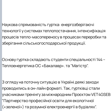
Навчальні та виробничі практики -
"Теплоенергетика"
Вибіркові дисципліни
Наукова спрямованість гуртка: енергозберігаючі
технології у системах теплопостачання, інтенсифікація
процесів тепло-масопереносу в процесах переробки та
зберігання сільськогосподарської продукції.
Основу гуртка складають студенти спеціальності 144 –
Теплоенергетика ОС «Бакалавр». та "Магістр".
З огляду на поточну ситуацію в Україні деякі заходи
проводились в он-лайн форматі. Так, гуртківці стали
учасниками тренінгу за міжнародним Проєктом VET4GSEB
"Партнерство професійної освіти для екологічної
(«зеленої») та розумної електроенергії в будівлях".