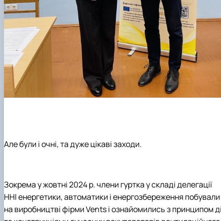
Але були і очні, та дуже цікаві заходи.
Зокрема у жовтні 2024 р. члени гуртка у складі делегації
ННІ енергетики, автоматики і енергозбереження побували
на виробництві фірми Vents і ознайомились з принципом ді