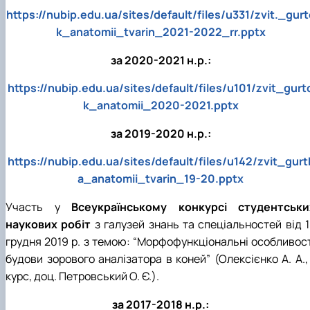
https://nubip.edu.ua/sites/default/files/u331/zvit._gurt
k_anatomii_tvarin_2021-2022_rr.pptx
за 2020-2021 н.р.:
https://nubip.edu.ua/sites/default/files/u101/zvit_gurt
k_anatomii_2020-2021.pptx
за 2019-2020 н.р.:
https://nubip.edu.ua/sites/default/files/u142/zvit_gurt
a_anatomii_tvarin_19-20.pptx
Участь у
Всеукраїнському конкурсі студентськи
наукових робіт
з галузей знань та спеціальностей від 1
грудня 2019 р. з темою: “Морфофункціональні особливост
будови зорового аналізатора в коней” (Олексієнко А. А.,
курс, доц. Петровський О. Є.).
за 2017-2018 н.р.: