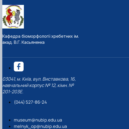
Кафедра біоморфології хребетних ім.
акад. В.Г. Касьяненка
03041, м. Київ, вул. Виставкова, 16,
навчальний корпус № 12, кімн. №
201-203Е.
(044) 527-86-24
museum@nubip.edu.ua
melnyk_op@nubip.edu.ua