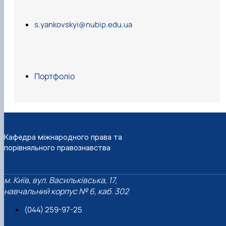
s.yankovskyi@nubip.edu.ua
Портфоліо
Кафедра міжнародного права та
порівняльного правознавства
м. Київ, вул. Васильківська, 17,
навчальний корпус № 6, каб. 302
(044) 259-97-25