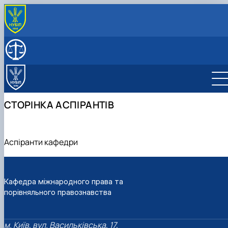
ПРО КАФЕДРУ
Історія кафедри
СКЛАД КАФЕДРИ
ОСВІТНІЙ ПРОЦЕС
Організація освітнього процесу
НАУКОВА РОБОТА
Навчально-методичне забезпечення
Сторінка аспірантів
СТОРІНКА АСПІРАНТІВ
Практичне навчання
Студентська наукова робота
Аспіранти кафедри
Кафедра міжнародного права та
порівняльного правознавства
м. Київ, вул. Васильківська, 17,