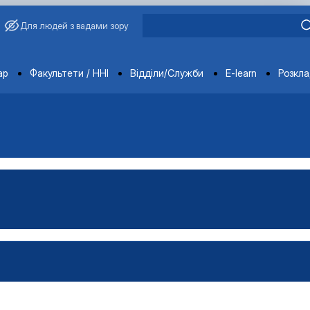
Для людей з вадами зору
ments
ар
Факультети / ННІ
Відділи/Служби
E-learn
Розкл