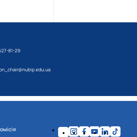
527-81-29
ion_chair@nubip.edu.ua
омісія