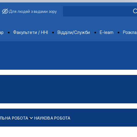
Для людей з вадами зору
ments
ар
Факультети / ННІ
Відділи/Служби
E-learn
Розкл
ЛЬНА РОБОТА
НАУКОВА РОБОТА