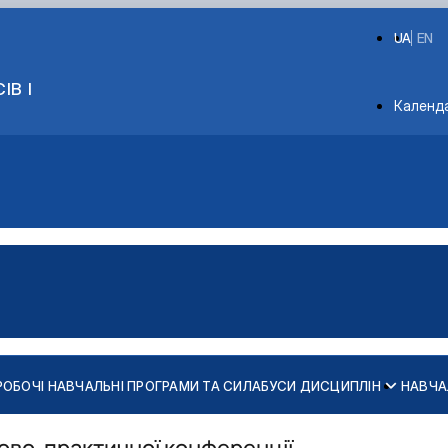
UA
EN
ІВ І
Depart
Календ
РОБОЧІ НАВЧАЛЬНІ ПРОГРАМИ ТА СИЛАБУСИ ДИСЦИПЛІН
НАВЧА
х конструкцій
ь та споруд
ково-практичної конференції