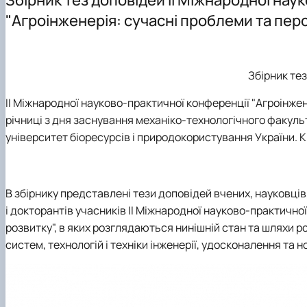
Співробітництво кафедри
Механіка залізобетону
Бакалавр
Аспірантура
Навчально-дослідні лабораторії
"Агроінженерія: сучасні проблеми та пер
Сучасна архітектура
Магістр
Сучасні рішення будівельних конструкцій об’єктів різ
Аспірантура
Технічне обстеження та нагляд за безпечною експлуа
Збірник тез
Екологічно чисте будівництво
Особливі та аварійні впливи на будівлі та інженерні сп
ІІ Міжнародної науково-практичної конференції "Агроінже
річниці з дня заснування механіко-технологічного факуль
університет біоресурсів і природокористування України. Ки
В збірнику представлені тези доповідей вчених, науковців,
і докторантів учасників ІІ Міжнародної науково-практично
розвитку", в яких розглядаються нинішній стан та шляхи ро
систем, технологій і техніки інженерії, удосконалення та н