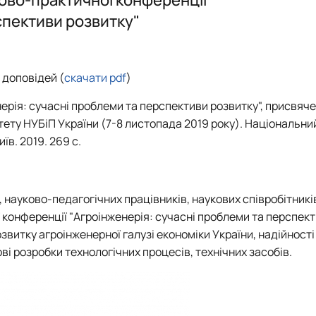
спективи розвитку"
ного функціонального призна…
тацією будівель
 доповідей (
скачати pdf
)
оруди
нерія: сучасні проблеми та перспективи розвитку", присвяч
тету НУБіП України (7-8 листопада 2019 року). Національни
їв. 2019. 269 с.
 науково-педагогічних працівників, наукових співробітників
ї конференції "Агроінженерія: сучасні проблеми та перспек
звитку агроінженерної галузі економіки України, надійності
ові розробки технологічних процесів, технічних засобів.