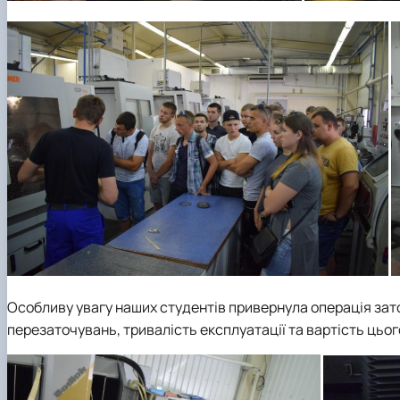
Особливу увагу наших студентів привернула операція зато
перезаточувань, тривалість експлуатації та вартість цьог