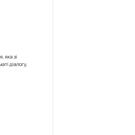
, яка зі
аті діалогу,