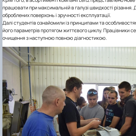
Крім того, в асортименті компанії
Leitz
представлено нове 
працювати при максимальній в галузі швидкості різання.
оброблених поверхонь і зручності експлуатації.
Далі студентів ознайомили із принципами та особливост
його параметрів протягом життєвого циклу. Працівники се
очищення з наступною повною діагностикою.