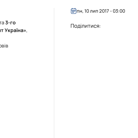
пн, 10 лип 2017 - 03:00
 та
3-го
Поділитися:
нт Україна»
,
овів