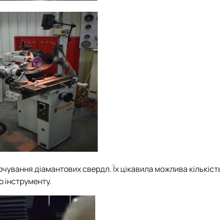
чування діамантових свердл. Їх цікавила можлива кількіст
о інструменту.