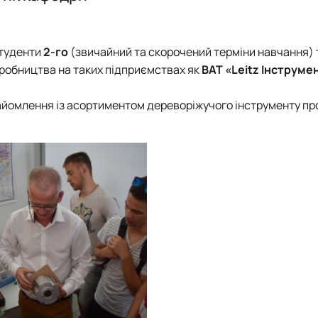
Акредитація
Акредитація
Студентський науковий гурток "Маляр'ОК"
PhD (доктор філософії)
Ваші пропозиції
Ваші пропозиції
Студенти
2-го
(звичайний та скорочений терміни навчання)
робництва на таких підприємствах як
ВАТ «Leitz Інструме
айомлення із асортиментом дереворіжучого інструменту пр