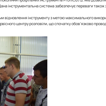
покоління профільних інструментів
ProfilCut Q
, яке дозвол
 Дана інструментальна система забезпечує переваги також 
ями відновлення інструменту з метою максимального викор
рвісного центру розповіли, що спочатку обов’язково прово