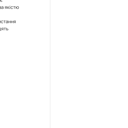
яє
за якістю
истання
дять