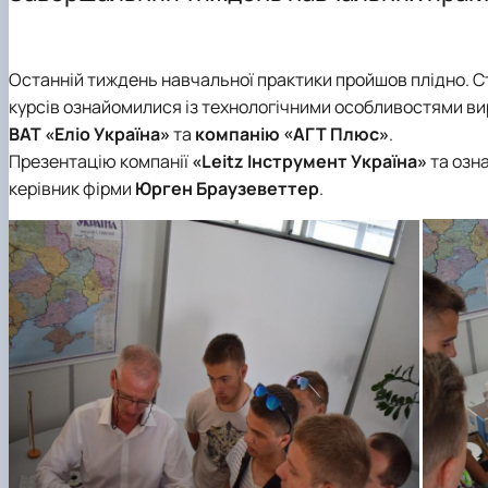
Наші аспіранти
Аспірантура
Студентські наукові гуртки
НМТ/ЄВІ
Публікації
Сертифікатні програми
Випускники
Робочі програми навчальних дисциплін
Бази виробничих практик
Правила прийому
Роботодавці
Вибіркові компоненти
Останній тиждень навчальної практики пройшов плідно. 
курсів ознайомилися із технологічними особливостями ви
ВАТ «Еліо Україна»
та
компанію «АГТ Плюс»
.
Презентацію компанії
«Leitz Інструмент Україна»
та озн
керівник фірми
Юрген Браузеветтер
.