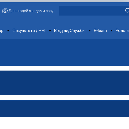
Для людей з вадами зору
ments
ар
Факультети / ННІ
Відділи/Служби
E-learn
Розкл
и"