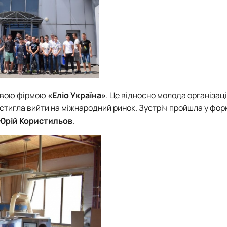
левою фірмою
«Еліо Україна»
. Це відносно молода організація
тигла вийти на міжнародний ринок. Зустріч пройшла у форм
Юрій Користильов
.