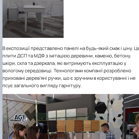
В експозиції представлено панелі на будь-який смак і ціну. Ц
плити ДСП та МДФ з імітацією деревини, каменю, бетону,
шкіри, скла та дзеркала, які витримують експлуатацію у
вологому середовищі. Технологами компанії розроблено
приховані дерев’яні ручки, що є зручним в користуванні і не
псує загального вигляду гарнітуру.