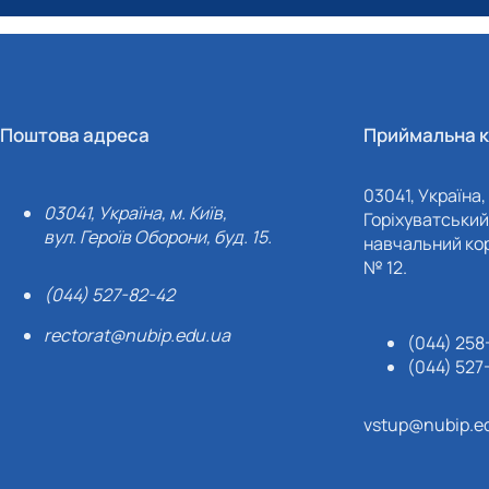
Поштова адреса
Приймальна к
03041, Україна, 
03041, Україна, м. Київ,
Горіхуватський 
вул. Героїв Оборони, буд. 15.
навчальний кор
№ 12.
(044) 527-82-42
rectorat@nubip.edu.ua
(044) 258
(044) 527
vstup@nubip.e