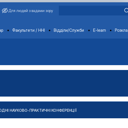
Для людей з вадами зору
ments
ар
Факультети / ННІ
Відділи/Служби
E-learn
Розкл
ДНІ НАУКОВО-ПРАКТИЧНІ КОНФЕРЕНЦІЇ