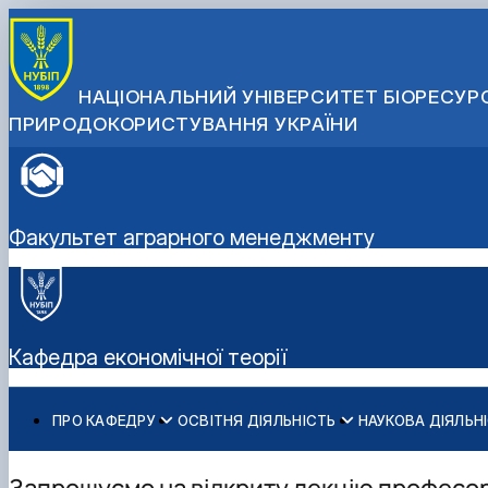
НАЦІОНАЛЬНИЙ УНІВЕРСИТЕТ БІОРЕСУРС
ПРИРОДОКОРИСТУВАННЯ УКРАЇНИ
Факультет аграрного менеджменту
Кафедра економічної теорії
ПРО КАФЕДРУ
ОСВІТНЯ ДІЯЛЬНІСТЬ
НАУКОВА ДІЯЛЬН
Історія кафедри
Бакалаврат
Про наукову діяльність
Склад кафедри
Навчально-методичне забезпечення: робочі програми
Аспіранти кафедри
Запрошуємо на відкриту лекцію професор