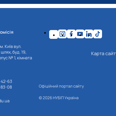
омісія
м. Київ вул.
шлях, буд. 19,
Карта сайт
пус № 1, кімната
-42-63
Офіційний портал сайту
-83-08
© 2026 НУБІП Україна
du.ua