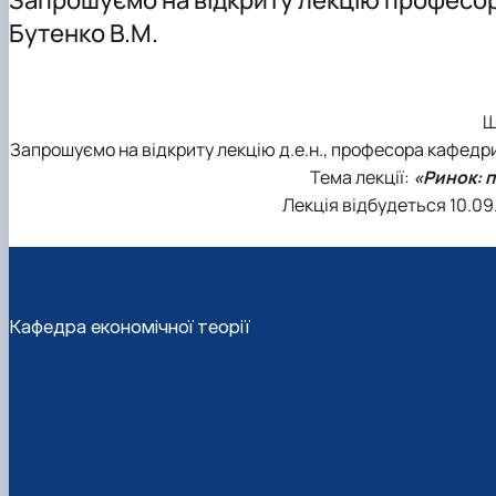
Структурні підрозділи кафедри
Бутенко В.М.
Ш
Запрошуємо на відкриту лекцію д.е.н., професора кафедри
Тема лекції:
«Ринок: п
Лекція відбудеться 10.09.2
Кафедра економічної теорії