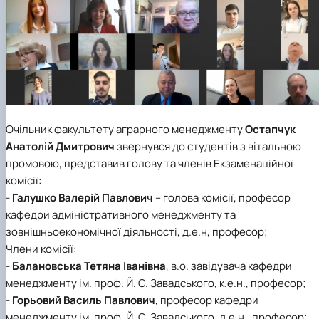
Очільник факультету аграрного менеджменту
Остапчук
Анатолій Дмитрович
звернувся до студентів з вітальною
промовою, представив голову та членів Екзаменаційної
комісії:
-
Галушко Валерій Павлович
– голова комісії, професор
кафедри адміністративного менеджменту та
зовнішньоекономічної діяльності, д.е.н, професор;
Члени комісії:
-
Балановська Тетяна Іванівна
, в.о. завідувача кафедри
менеджменту ім. проф. Й. С. Завадського, к.е.н., професор;
-
Горьовий Василь Павлович
, професор кафедри
менеджменту ім. проф. Й. С. Завадського, д.е.н., професор;