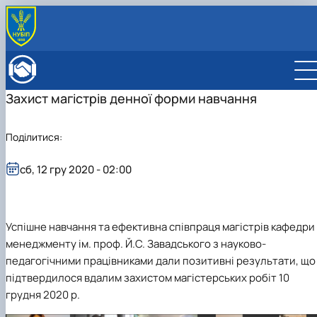
ПРО ФАКУЛЬТЕТ
Історія факультету
КАФЕДРИ
Захист магістрів денної форми навчання
Адміністрація факультету
ОСВІТНЯ ДІЯЛЬНІСТЬ
Бакалаврат
ВСТУПНИКУ
Магістратура
Загальна інформація
МІЖНАРОДНА ДІЯЛЬНІСТЬ
Поділитися:
Розклад
Бакалавр
Міжнародні партнери
ВЧЕНА РАДА
Підготовка аспірантів
Магістр
Міжнародні програми з можливістю отримання
РАДА РОБОТОДАВЦІВ
сб, 12 гру 2020 - 02:00
Науково-дослідна робота
Доктор філософії (PhD)
подвійних дипломів (Double Degree Pr…
Практичне навчання
Англомовна магістратура/ English speaking MSc
Виховна та спортивна робота
Program in Management
Сенат студентської організації факультету
Успішне навчання та ефективна співпраця магістрів кафедри
Стипендія
менеджменту ім. проф. Й.С. Завадського з науково-
педагогічними працівниками дали позитивні результати, що
підтвердилося вдалим захистом магістерських робіт 10
грудня 2020 р.