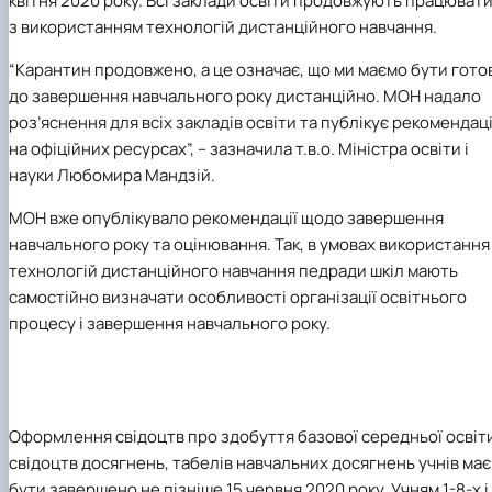
квітня 2020 року. Всі заклади освіти продовжують працюват
з використанням технологій дистанційного навчання.
“Карантин продовжено, а це означає, що ми маємо бути гото
до завершення навчального року дистанційно. МОН надало
роз’яснення для всіх закладів освіти та публікує рекомендаці
на офіційних ресурсах”, – зазначила т.в.о. Міністра освіти і
науки Любомира Мандзій.
МОН вже опублікувало рекомендації щодо завершення
навчального року та оцінювання. Так, в умовах використання
технологій дистанційного навчання педради шкіл мають
самостійно визначати особливості організації освітнього
процесу і завершення навчального року.
Оформлення свідоцтв про здобуття базової середньої освіт
свідоцтв досягнень, табелів навчальних досягнень учнів має
бути завершено не пізніше 15 червня 2020 року. Учням 1-8-х і